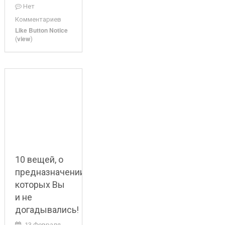
Нет
Комментариев
Like Button Notice
view
(
)
10 вещей, о
предназначении
которых Вы
и не
догадывались!
13 Февраля