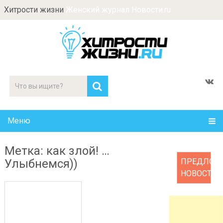
Хитрости жизни
Женский журнал Новости.ru
Меню
Метка: как злой! …
Улыбнемся))
ПРЕДЛОЖ
НОВОСТЬ