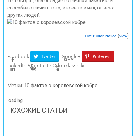
10. Говорят, она обладает отличной памятью и
способна отличить того, кто ее поймал, от всех
других людей.
(
)
Like Button Notice
view
Facebook
Google+
Twitter
Pinterest
LinkedIn
VKontakte
Odnoklassniki
Метки:
10 фактов о королевской кобре
loading...
ПОХОЖИЕ СТАТЬИ