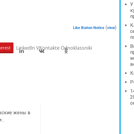
У
к
п
К
(
)
Like Button Notice
view
с
п
В
LinkedIn
VKontakte
Odnoklassniki
terest
п
м
в
К
Р
1
2
о
вские жены в
и…