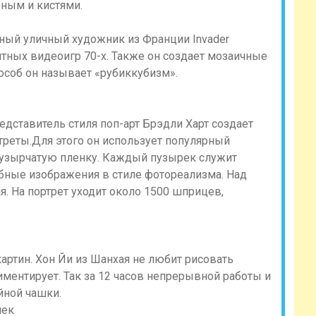
ым и кистями.
тный уличный художник из Франции Invader
итных видеоигр 70-х. Также он создает мозаичные
пособ он называет «рубиккубизм».
едставитель стиля поп-арт Брэдли Харт создает
реты.Для этого он использует популярный
пузырчатую пленку. Каждый пузырек служит
абные изображения в стиле фотореализма. Над
ня. На портрет уходит около 1500 шприцев,
картин. Хон Йи из Шанхая не любит рисовать
иментирует. Так за 12 часов непрерывной работы и
йной чашки.