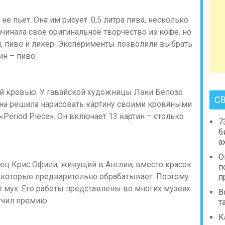
е пьет. Она им рисует. 0,5 литра пива, несколько
ачинала свое оригинальное творчество из кофе, но
ай, пиво и ликер. Эксперименты позволили выбрать
ин – пиво.
й кровью. У гавайской художницы Лани Белозо
С
на решила нарисовать картину своими кровяными
Period Piece». Он включает 13 картин – столько
7
б
а
О
ец Крис Офили, живущий в Англии, вместо красок
п
 которые предварительно обрабатывает. Поэтому
п
 мух. Его работы представлены во многих музеях
В
лучил премию.
т
К