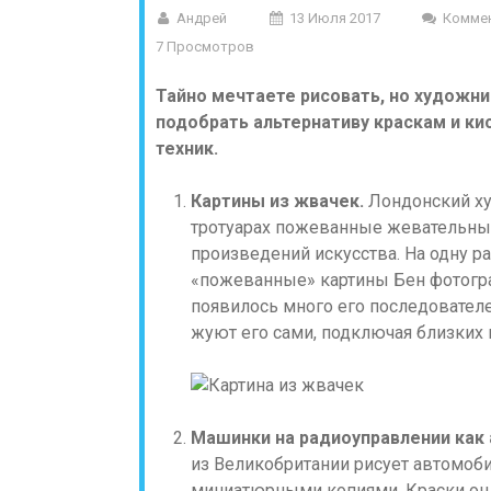
Андрей
13 Июля 2017
Комме
7 Просмотров
Тайно мечтаете рисовать, но художн
подобрать альтернативу краскам и к
техник.
Картины из жвачек.
Лондонский ху
тротуарах пожеванные жевательные
произведений искусства. На одну раб
«пожеванные» картины Бен фотограф
появилось много его последователе
жуют его сами, подключая близких 
Машинки на радиоуправлении как 
из Великобритании рисует автомоби
миниатюрными копиями. Краски он