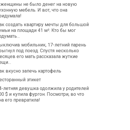
 женщины не было денег на новую
ухонную мебель. И вот, что она
ридумала!
ак создать квартиру мечты для большой
емьи на площади 41 м². Кто бы мог
одумать…
ыключив мобильник, 17-летний парень
рыгнул под поезд. Спустя несколько
есяцев его мать рассказала жуткие
ещи…
ак вкусно запечь картофель
есторанный этикет
4-летняя девушка одолжила у родителей
00 $ и купила фургон. Посмотри, во что
на его превратила!