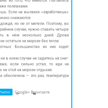
аны из того, что имеется. Пытайтесь
аже полёвками.
аешь. Если на вылазке «заработаешь»
резко снижаются.
 дождя, но не от метели. Поэтому, во
крайнем случае, нужно ставить четыре
ть в нём несколько дней. Дрова
е остаться на морозе без тепла.
отных. Большинство из них ходят
ни в коем случае не садитесь на снег.
же, если сильно устал, то иди на
 не стой на морозе отдыхая.
а обеспечена — это раз, температура
Google+
Вконтакте
Twitter