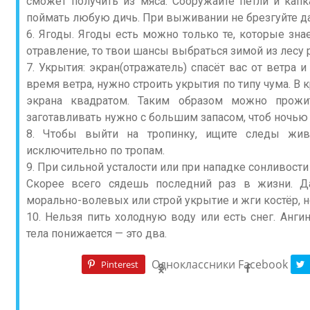
сможет получить из мяса. Сооружайте петли и капк
поймать любую дичь. При выживании не брезгуйте д
6. Ягоды. Ягоды есть можно только те, которые зн
отравление, то твои шансы выбраться зимой из лесу 
7. Укрытия: экран(отражатель) спасёт вас от ветра и
время ветра, нужно строить укрытия по типу чума. В 
экрана квадратом. Таким образом можно прожи
заготавливать нужно с большим запасом, чтоб ночью н
8. Чтобы выйти на тропинку, ищите следы жив
исключительно по тропам.
9. При сильной усталости или при нападке сонливости 
Скорее всего сядешь последний раз в жизни. Да
морально-волевых или строй укрытие и жги костёр, но
10. Нельзя пить холодную воду или есть снег. Ангин
тела понижается — это два.
Одноклассники
Facebook
Pinterest