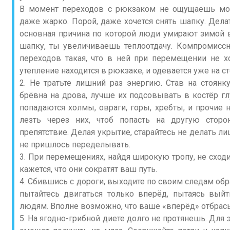
В момент переходов с рюкзаком не ощущаешь моро
даже жарко. Порой, даже хочется снять шапку. Делать
основная причина по которой люди умирают зимой в
шапку, ты увеличиваешь теплоотдачу. Компромисс
переходов такая, что в ней при перемещении не х
утепление находится в рюкзаке, и одевается уже на ст
2. Не тратьте лишний раз энергию. Став на стоянк
брёвна на дрова, лучше их подсовывать в костёр гл
попадаются холмы, овраги, горы, хребты, и прочие 
лезть через них, чтоб попасть на другую сторо
препятствие. Делая укрытие, старайтесь не делать ли
не пришлось переделывать.
3. При перемещениях, найдя широкую тропу, не сходи
кажется, что они сократят ваш путь.
4. Сбившись с дороги, выходите по своим следам обра
пытайтесь двигаться только вперёд, пытаясь выйт
людям. Вполне возможно, что ваше «вперёд» отбрасы
5. На ягодно-грибной диете долго не протянешь. Для 