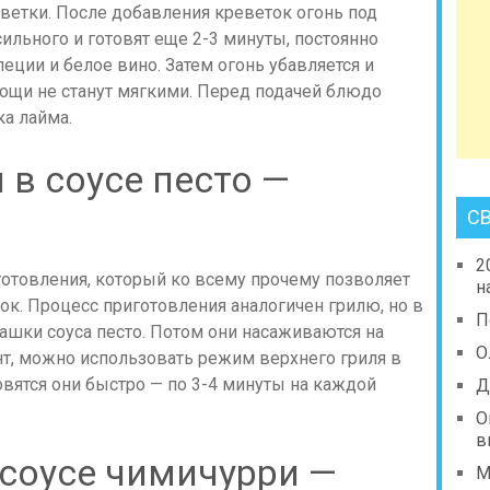
еветки. После добавления креветок огонь под
льного и готовят еще 2-3 минуты, постоянно
еции и белое вино. Затем огонь убавляется и
вощи не станут мягкими. Перед подачей блюдо
а лайма.
 в соусе песто —
С
2
готовления, который ко всему прочему позволяет
н
ок. Процесс приготовления аналогичен грилю, но в
П
ашки соуса песто. Потом они насаживаются на
О
ант, можно использовать режим верхнего гриля в
овятся они быстро — по 3-4 минуты на каждой
Д
О
в
 соусе чимичурри —
М