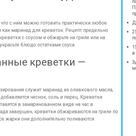
п
П
п
Д
 что с ним можно готовить практически любое
я как маринад для креветок. Рецепт предельно
2
реветки с соусом и обжарьте на гриле или на
п
украсьте блюдо остатками соуса.
1
в
анные креветки —
З
м
ирования служит маринад из оливкового масла,
 добавляется чеснок, соль и перец. Креветки
тавятся в замаринованном виде на час в
нада завершен, креветки обжариваются на гриле по
ссе жарки они дополнительно поливаются