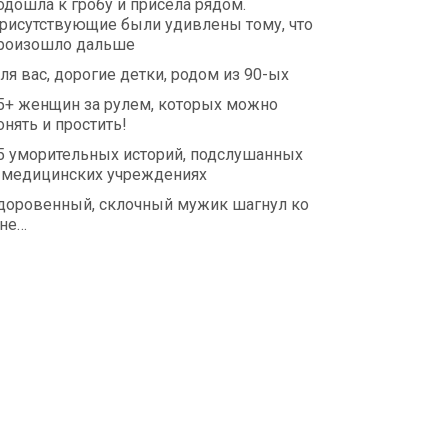
одошла к гробу и присела рядом.
рисутствующие были удивлены тому, что
роизошло дальше
ля вас, дорогие детки, родом из 90-ых
5+ женщин за рулем, которых можно
онять и простить!
5 уморительных историй, подслушанных
 медицинских учреждениях
доровенный, склочный мужик шагнул ко
не…