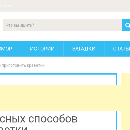
ти.ru
ЮМОР
ИСТОРИИ
ЗАГАДКИ
СТАТЬ
в приготовить креветки
усных способов
ветки