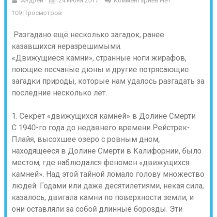
Андрей
24 Июня 2017
Комментариев Нет
109 Просмотров
Разгадано ещё несколько загадок, ранее
казавшихся неразрешимыми.
«Движущиеся камни», странные ноги жирафов,
поющие песчаные дюны и другие потрясающие
загадки природы, которые нам удалось разгадать за
последние несколько лет.
1. Секрет «движущихся камней» в Долине Смерти
С 1940-го года до недавнего времени Рейстрек-
Плайя, высохшее озеро с ровным дном,
находящееся в Долине Смерти в Калифорнии, было
местом, где наблюдался феномен «движущихся
камней». Над этой тайной ломало голову множество
людей. Годами или даже десятилетиями, некая сила,
казалось, двигала камни по поверхности земли, и
они оставляли за собой длинные борозды. Эти