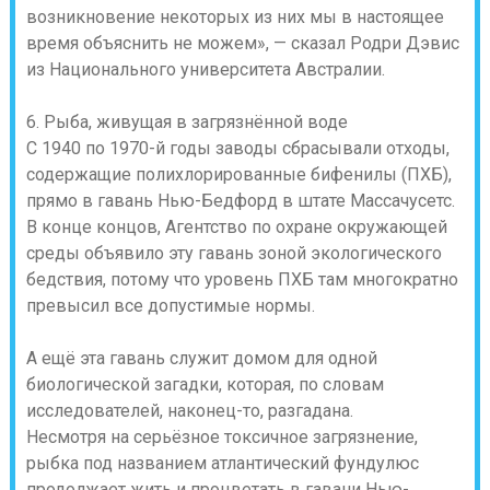
возникновение некоторых из них мы в настоящее
время объяснить не можем», — сказал Родри Дэвис
из Национального университета Австралии.
6. Рыба, живущая в загрязнённой воде
С 1940 по 1970-й годы заводы сбрасывали отходы,
содержащие полихлорированные бифенилы (ПХБ),
прямо в гавань Нью-Бедфорд в штате Массачусетс.
В конце концов, Агентство по охране окружающей
среды объявило эту гавань зоной экологического
бедствия, потому что уровень ПХБ там многократно
превысил все допустимые нормы.
А ещё эта гавань служит домом для одной
биологической загадки, которая, по словам
исследователей, наконец-то, разгадана.
Несмотря на серьёзное токсичное загрязнение,
рыбка под названием атлантический фундулюс
продолжает жить и процветать в гавани Нью-