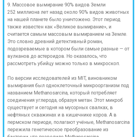
9. Массовое вымирание 90% видов Земли
252 миллиона лет назад около 90% видов животных
на нашей планете было уничтожено. Этот период
также известен как «Великое вымирание», и
считается самым массовым вымиранием на Земле.
Это словно древний детективный роман,
подозреваемые в котором были самые разные — от
вулканов до астероидов. Но оказалось, что
рассмотреть убийцу можно только в микроскоп.
По версии исследователей из MIT, виновником
вымирания был одноклеточный микроорганизм под
названием Methanosarcina, который потребляет
соединения углерода, образуя метан. Этот микроб
существует и сегодня на мусорных свалках, в
нефтяных скважинах и в кишечнике коров. А в
пермском периоде, полагают учёные, Methanosarcina
пережила генетическое преобразование из
бактерии, что позволило Methanosarcina