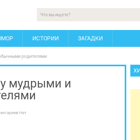
ЮМОР
ИСТОРИИ
ЗАГАДКИ
 обычными родителями
Х
ду мудрыми и
телями
ентариев Нет