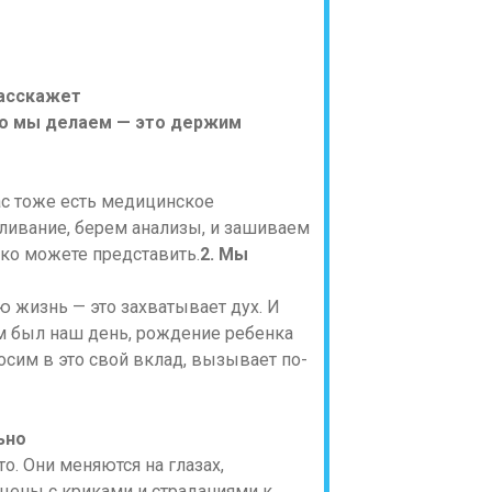
что мы делаем — это держим
ас тоже есть медицинское
ливание, берем анализы, и зашиваем
ко можете представить.
2. Мы
 жизнь — это захватывает дух. И
м был наш день, рождение ребенка
осим в это свой вклад, вызывает по-
ьно
то. Они меняются на глазах,
сцены с криками и страданиями к