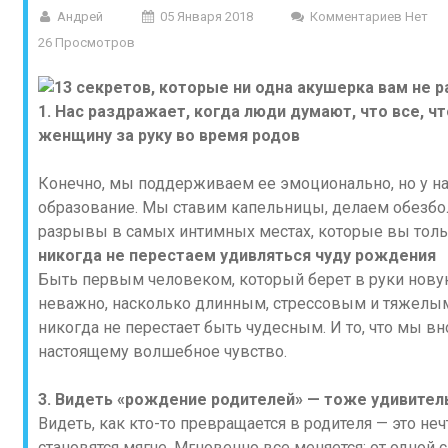
Андрей
05 Января 2018
Комментариев Нет
26 Просмотров
1. Нас раздражает, когда люди думают, что все, 
женщину за руку во время родов
Конечно, мы поддерживаем ее эмоционально, но у н
образование. Мы ставим капельницы, делаем обезбо
разрывы в самых интимных местах, которые вы толь
никогда не перестаем удивляться чуду рождения
Быть первым человеком, который берет в руки новую
неважно, насколько длинным, стрессовым и тяжелы
никогда не перестает быть чудесным. И то, что мы вн
настоящему волшебное чувство.
3. Видеть «рождение родителей» — тоже удивител
Видеть, как кто-то превращается в родителя — это неч
становятся мягче. Мгновенно все меняется: от одной 