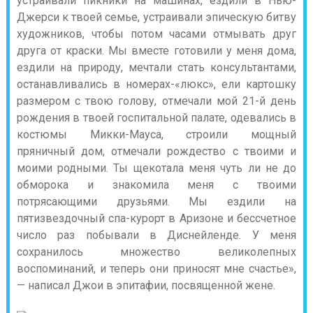
устраивали пикники на машинах, ездили в Нью-
Джерси к твоей семье, устраивали эпическую битву
художников, чтобы потом часами отмывать друг
друга от краски. Мы вместе готовили у меня дома,
ездили на природу, мечтали стать консультантами,
останавливались в номерах-«люкс», ели картошку
размером с твою голову, отмечали мой 21-й день
рождения в твоей госпитальной палате, одевались в
костюмы Микки-Мауса, строили мощный
пряничный дом, отмечали рождество с твоими и
моими родными. Ты щекотала меня чуть ли не до
обморока и знакомила меня с твоими
потрясающими друзьями. Мы ездили на
пятизвездочный спа-курорт в Аризоне и бессчетное
число раз побывали в Диснейленде. У меня
сохранилось множество великолепных
воспоминаний, и теперь они приносят мне счастье»,
— написал Джои в эпитафии, посвященной жене.