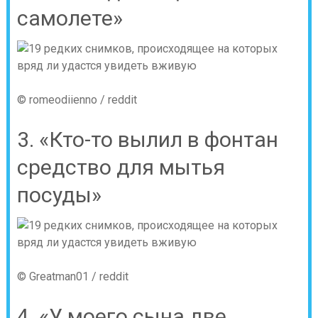
самолете»
© romeodiienno / reddit
3. «Кто-то вылил в фонтан
средство для мытья
посуды»
© Greatman01 / reddit
4. «У моего сына две