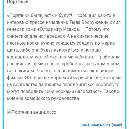
Портянки
«Портянки были, есть и будут! – сообщил как-то в
интервью прессе начальник Тыла Вооруженных сил
генерал армии Владимир Исаков. – Потому что
синтетика для ног вредная. А не синтетические
плотные носки нужно каждому солдату по мерке
шить, либо они будут кукожиться и ноги до
кровавых мозолей складками набивать. Пробовала
российская армия носки, пробовала, не в каменном
веке живем. Так вот, эксперименты закончились
фиаско. Это всякие морпехи американские, которые
на вертолетах да джипах передвигаться норовят, те
могут позволить себе носками баловаться». Таково
мнение армейского руководства.
(
)
Like Button Notice
view