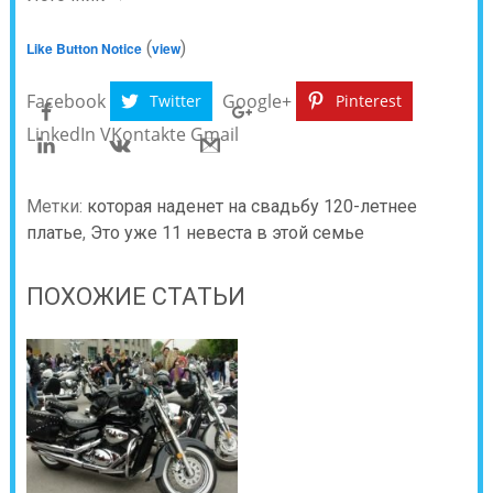
(
)
Like Button Notice
view
Facebook
Google+
Twitter
Pinterest
LinkedIn
VKontakte
Gmail
Метки:
которая наденет на свадьбу 120-летнее
платье
,
Это уже 11 невеста в этой семье
ПОХОЖИЕ СТАТЬИ