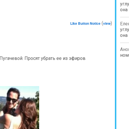
углу
она
(
)
Like Button Notice
view
Еле
углу
она
Ано
ном
Пугачевой. Просят убрать ее из эфиров