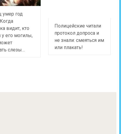
ц умер год
 Когда
Полицейские читали
а видит, кто
протокол допроса и
 у его могилы,
не знали: смеяться им
может
или плакать!
ать слезы…