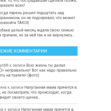
лей. То, что пострадавшая сделала позже,
оразило всех!
огда парень решил подшутить над
хранником, он не подозревал, что может
роизойти ТАКОЕ
обака целый месяц ждала свою семью
а причале, но за ней так и не вернулись…
ВЕЖИЕ КОММЕНТАРИИ
aynMl
к записи
Всю жизнь ты делал
О» неправильно! Вот как надо правильно
ть на туалете! (фото)
ьяна
к записи
Напуганная мама прячется в
, но посмотрите, что происходит, когда
 видит своего щенка…
на
к записи
Напуганная мама прячется в