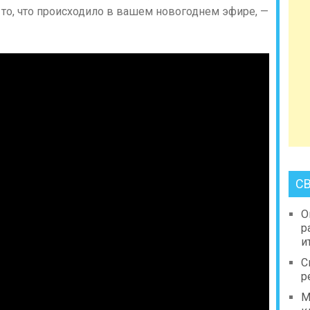
то, что происходило в вашем новогоднем эфире, —
С
О
р
и
С
р
М