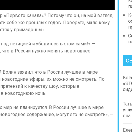
к
п
К
«Первого канала«? Потому что он, на мой взгляд,
о
ать себе же прошлых годов. Поверьте, мало кому
п
остях у примадонны».
С
н
под петицией и убедитесь в этом сами!» —
, что в России нужно менять новогоднее
С
 Волин заявил, что в России лучшее в мире
Kol
ся новогодние эфиры, их можно не смотреть. По
«ЭТ
претензий к качеству шоу, которые
сиде
 в новогоднюю ночь.
Тат
 мер не планируется. В России лучшее в мире
углу
о новогоднее содержание, могут его не смотреть», —
она
Еле