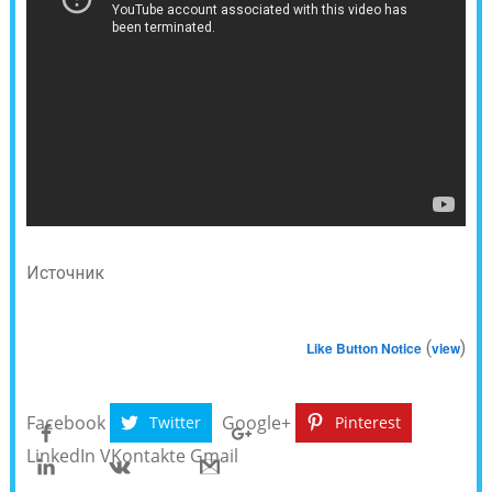
Источник
(
)
Like Button Notice
view
Facebook
Google+
Twitter
Pinterest
LinkedIn
VKontakte
Gmail