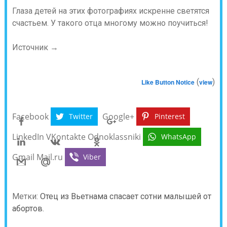
Глаза детей на этих фотографиях искренне светятся
счастьем. У такого отца многому можно поучиться!
Источник →
(
)
Like Button Notice
view
Facebook
Google+
Twitter
Pinterest
LinkedIn
VKontakte
Odnoklassniki
WhatsApp
Gmail
Mail.ru
Viber
Метки:
Отец из Вьетнама спасает сотни малышей от
абортов.