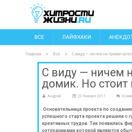
ВСЕ
ЛАЙФХАКИ
АНЕКДО
Главная
Все
С виду — ничем не примечател
С виду — ничем 
домик. Но стоит
Андрей
23 Января 2017
Комм
Основательница проекта по создани
успешного старта проекта решила с 
креативных трудов. Так появилась ф
сотрудниками которой являются обы