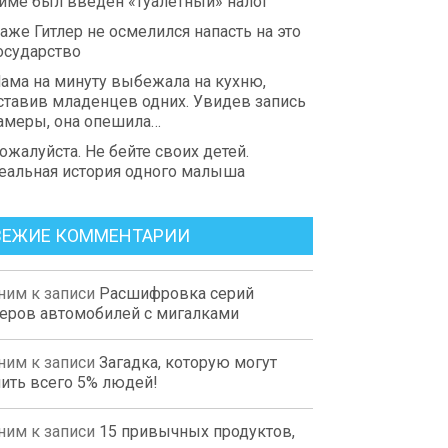
име был введен «туалетный» налог
аже Гитлер не осмелился напасть на это
осударство
ама на минуту выбежала на кухню,
ставив младенцев одних. Увидев запись
амеры, она опешила…
ожалуйста. Не бейте своих детей.
еальная история одного малыша
ВЕЖИЕ КОММЕНТАРИИ
ним
к записи
Расшифровка серий
еров автомобилей с мигалками
ним
к записи
Загадка, которую могут
ить всего 5% людей!
ним
к записи
15 привычных продуктов,