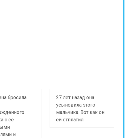
на бросила
27 лет назад она
о
усыновила этого
ожденного
мальчика. Вот как он
а с ее
ей отплатил…
лыми
лями и