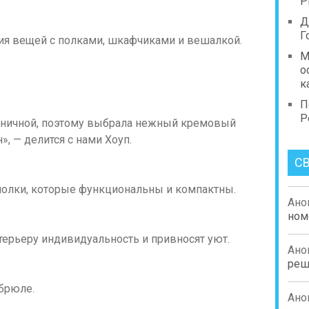
Р
Д
Г
ния вещей с полками, шкафчиками и вешалкой.
М
о
к
П
Р
моничной, поэтому выбрала нежный кремовый
», — делится с нами Хоуп.
С
полки, которые функциональны и компактны.
Ано
ном
терьеру индивидуальность и привносят уют.
Ано
реш
-брюле.
Ано