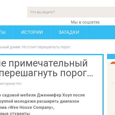
Мы в соцсетях
ТЫ
ИСТОРИИ
ЗАГАДКИ
ьный домик. Но стоит перешагнуть порог…
не примечательный
 перешагнуть порог…
ентариев Нет
ю садовой мебели Дженнифер Хоуп после
группой молодежи расширить диапазон
ирма «Wee House Company»,
чные студенты.