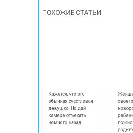
ПОХОЖИЕ СТАТЬИ
Кажется, что это
Женщи
обычная счастливая
своег
девушка. Но дай
новор
камере отъехать
ребенк
немного назад.
пожи
родите