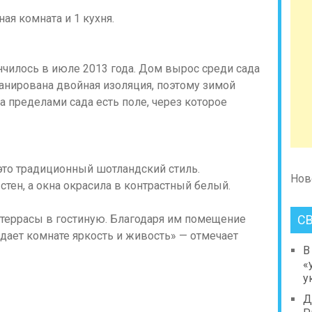
ная комната и 1 кухня.
нчилось в июле 2013 года. Дом вырос среди сада
анирована двойная изоляция, поэтому зимой
За пределами сада есть поле, через которое
то традиционный шотландский стиль.
Нов
тен, а окна окрасила в контрастный белый.
С
 террасы в гостиную. Благодаря им помещение
дает комнате яркость и живость» — отмечает
В
«
у
Д