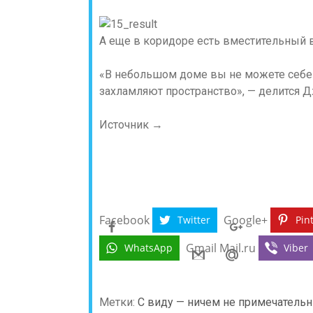
А еще в коридоре есть вместительный 
«В небольшом доме вы не можете себе 
захламляют пространство», — делится 
Источник →
Facebook
Google+
Twitter
Pin
Gmail
Mail.ru
WhatsApp
Viber
Метки:
С виду — ничем не примечательн