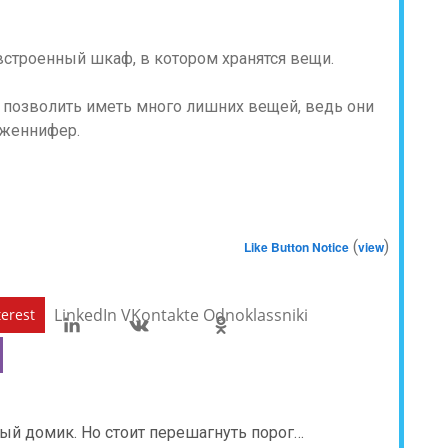
встроенный шкаф, в котором хранятся вещи.
позволить иметь много лишних вещей, ведь они
Дженнифер.
(
)
Like Button Notice
view
LinkedIn
VKontakte
Odnoklassniki
terest
ый домик. Но стоит перешагнуть порог…