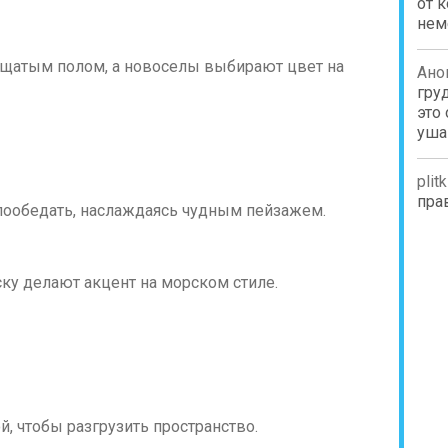
от 
нем
щатым полом, а новоселы выбирают цвет на
Ано
гру
это
уш
plit
пра
пообедать, наслаждаясь чудным пейзажем.
у делают акцент на морском стиле.
й, чтобы разгрузить пространство.