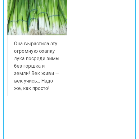
Она вырастила эту
огромную охапку
лука посреди зимы
без горшка и
земли! Век живи —
век учись… Надо
же, как просто!