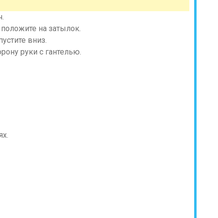
ч.
 положите на затылок.
пустите вниз.
рону руки с гантелью.
ях.