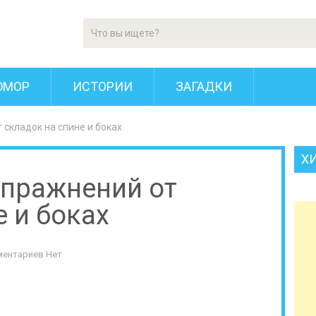
ЮМОР
ИСТОРИИ
ЗАГАДКИ
складок на спине и боках
Х
упражнений от
е и боках
ентариев Нет