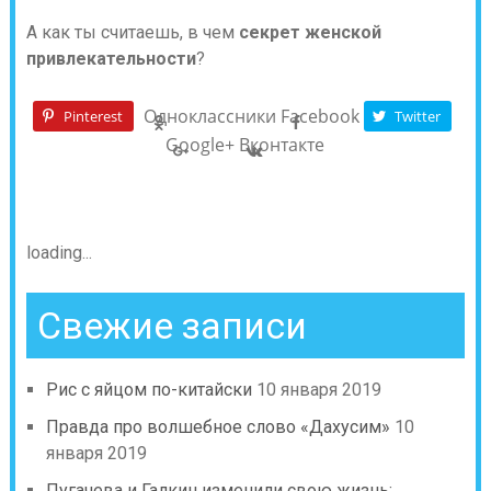
А как ты считаешь, в чем
секрет женской
привлекательности
?
Одноклассники
Facebook
Pinterest
Twitter
Google+
Вконтакте
loading...
Свежие записи
Рис с яйцом по-китайски
10 января 2019
Правда про волшебное слово «Дахусим»
10
января 2019
Пугачева и Галкин изменили свою жизнь: