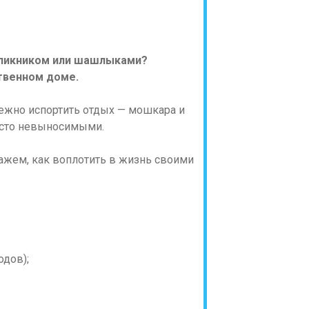
а пикником или шашлыками?
ственном доме.
дежно испортить отдых — мошкара и
росто невыносимыми.
ажем, как воплотить в жизнь своими
одов);