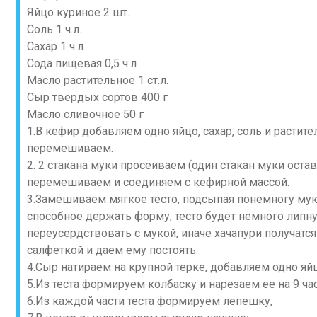
Яйцо куриное 2 шт.
Соль 1 ч.л.
Сахар 1 ч.л.
Сода пищевая 0,5 ч.л
Масло растительное 1 ст.л.
Сыр твердых сортов 400 г
Масло сливочное 50 г
1.В кефир добавляем одно яйцо, сахар, соль и растит
перемешиваем.
2. 2 стакана муки просеиваем (один стакан муки оста
перемешиваем и соединяем с кефирной массой.
3.Замешиваем мягкое тесто, подсыпая понемногу муки,
способное держать форму, тесто будет немного липну
переусердствовать с мукой, иначе хачапури получатс
салфеткой и даем ему постоять.
4.Сыр натираем на крупной терке, добавляем одно яй
5.Из теста формируем колбаску и нарезаем ее на 9 час
6.Из каждой части теста формируем лепешку,