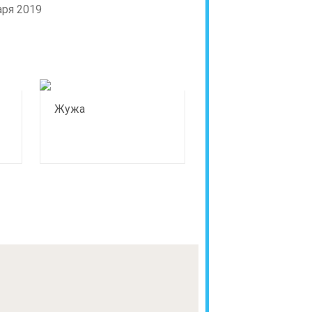
аря 2019
Жужа