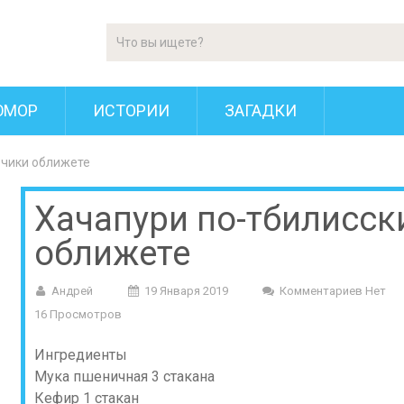
ЮМОР
ИСТОРИИ
ЗАГАДКИ
ьчики оближете
Хачапури по-тбилисск
оближете
Андрей
19 Января 2019
Комментариев Нет
16 Просмотров
Ингредиенты
Мука пшеничная 3 стакана
Кефир 1 стакан