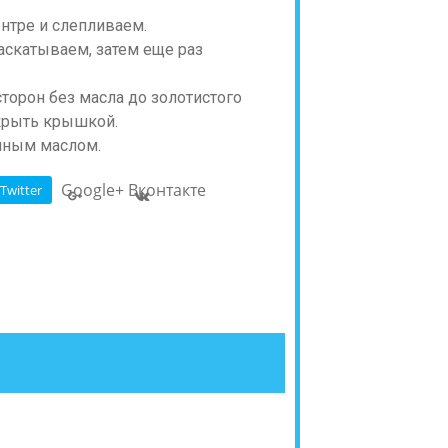
ентре и слепливаем.
скатываем, затем еще раз
сторон без масла до золотистого
крыть крышкой.
очным маслом.
Google+
Вконтакте
Twitter