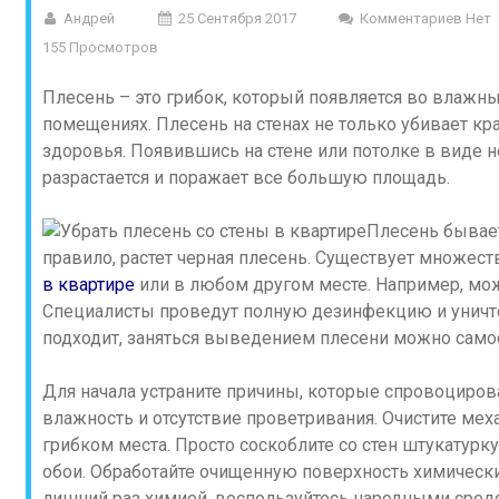
Андрей
25 Сентября 2017
Комментариев Нет
155 Просмотров
Плесень – это грибок, который появляется во влажн
помещениях. Плесень на стенах не только убивает кра
здоровья. Появившись на стене или потолке в виде 
разрастается и поражает все большую площадь.
Плесень бывает
правило, растет черная плесень. Существует множес
в квартире
или в любом другом месте. Например, мож
Специалисты проведут полную дезинфекцию и уничтож
подходит, заняться выведением плесени можно само
Для начала устраните причины, которые спровоциров
влажность и отсутствие проветривания. Очистите ме
грибком места. Просто соскоблите со стен штукатур
обои. Обработайте очищенную поверхность химически
лишний раз химией, воспользуйтесь народными сред