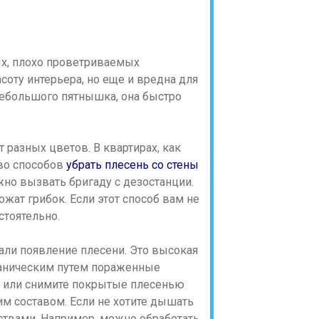
ых, плохо проветриваемых
соту интерьера, но еще и вредна для
небольшого пятнышка, она быстро
 разных цветов. В квартирах, как
тво способов
убрать плесень со стены
но вызвать бригаду с дезостанции.
ат грибок. Если этот способ вам не
стоятельно.
али появление плесени. Это высокая
ханическим путем пораженные
ку или снимите покрытые плесенью
м составом. Если не хотите дышать
ствами. Например, можно обработать