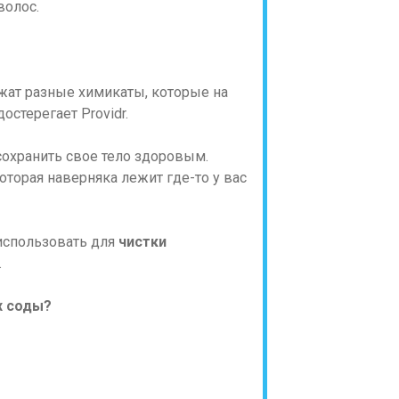
волос.
ат разные химикаты, которые на
стерегает Providr.
охранить свое тело здоровым.
торая наверняка лежит где-то у вас
использовать для
чистки
.
х соды?