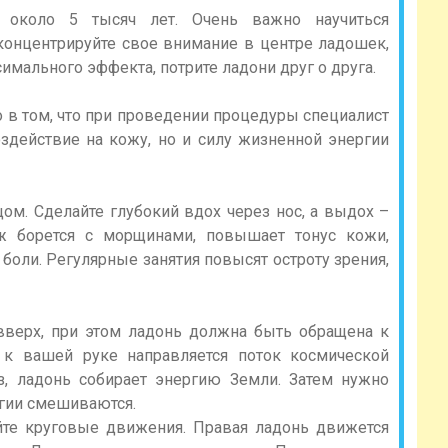
 около 5 тысяч лет. Очень важно научиться
концентрируйте свое внимание в центре ладошек,
имального эффекта, потрите ладони друг о друга.
о в том, что при проведении процедуры специалист
здействие на кожу, но и силу жизненной энергии
ом. Сделайте глубокий вдох через нос, а выдох –
аж борется с морщинами, повышает тонус кожи,
боли. Регулярные занятия повысят остроту зрения,
 вверх, при этом ладонь должна быть обращена к
к к вашей руке направляется поток космической
з, ладонь собирает энергию Земли. Затем нужно
ргии смешиваются.
йте круговые движения. Правая ладонь движется