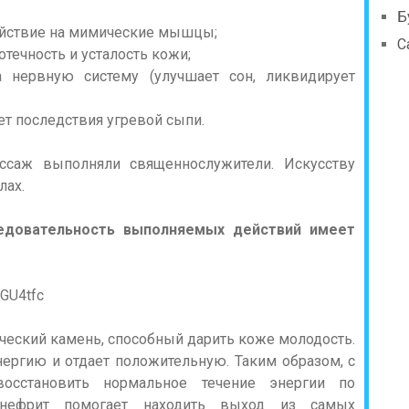
Б
йствие на мимические мышцы;
С
течность и усталость кожи;
 нервную систему (улучшает сон, ликвидирует
т последствия угревой сыпи.
ссаж выполняли священнослужители. Искусству
лах.
едовательность выполняемых действий имеет
GU4tfc
ический камень, способный дарить коже молодость.
ергию и отдает положительную. Таким образом, с
сстановить нормальное течение энергии по
 нефрит помогает находить выход из самых