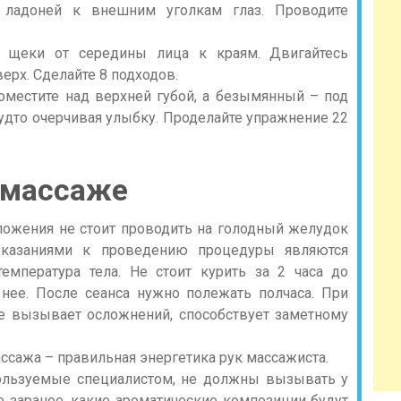
 ладоней к внешним уголкам глаз. Проводите
е щеки от середины лица к краям. Двигайтесь
верх. Сделайте 8 подходов.
оместите над верхней губой, а безымянный – под
удто очерчивая улыбку. Проделайте упражнение 22
 массаже
ложения не стоит проводить на голодный желудок
оказаниями к проведению процедуры являются
емпература тела. Не стоит курить за 2 часа до
 нее. После сеанса нужно полежать полчаса. При
е вызывает осложнений, способствует заметному
ссажа – правильная энергетика рук массажиста.
ользуемые специалистом, не должны вызывать у
е заранее, какие ароматические композиции будут