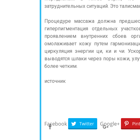
затруднительных ситуаций. Это талисм
Процедуре массажа должна предшест
гиперпигментация отдельных участ
проявлением внутренних сбоев орг
омолаживает кожу путем гармонизаци
циркуляция энергии ци, ки и чи. Уск
выводятся шлаки через поры кожи, улу
более четким.
источник
Facebook
Google+
Twitter
Pin