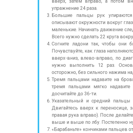
вверх, затем вправо, а потом вн
упражнение 24 раза.
Большие пальцы рук упираются
описывают окружности вокруг глаз,
маленькие. Начинать движение след
Всего нужно сделать 22 круга вокру
Согните ладони так, чтобы они 
Почувствуйте, как глаза наполняютс
вверх-вниз, влево-вправо, по ди
нужно выполнить 12 раз. Основ
осторожно, без сильного нажима над
Тремя пальцами надавите на брови
тремя пальцами мягко надавите
досчитайте до 36-ти.
Указательный и средний пальцы 
Двигайтесь вверх к переносице, з
правая рука вправо). После делайт
выше и выше по лбу. Постепенно ну
«Барабаньте» кончиками пальцев от 