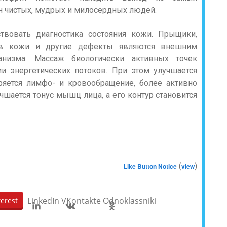
ан чистых, мудрых и милосердных людей.
вовать диагностика состояния кожи. Прыщики,
ков кожи и другие дефекты являются внешним
анизма. Массаж биологически активных точек
и энергетических потоков. При этом улучшается
оряется лимфо- и кровообращение, более активно
чшается тонус мышц лица, а его контур становится
(
)
Like Button Notice
view
LinkedIn
VKontakte
Odnoklassniki
terest