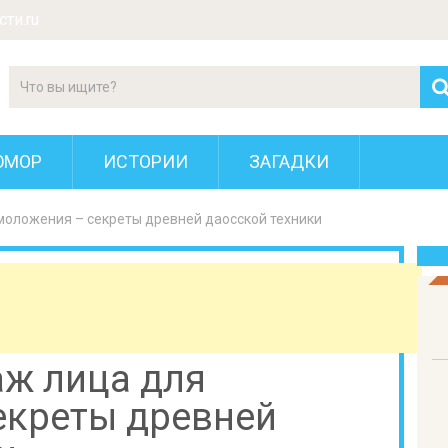
ти.ru
ЮМОР
ИСТОРИИ
ЗАГАДКИ
моложения – секреты древней даосской техники
аж лица для
екреты древней