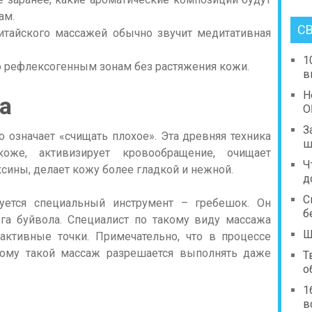
ам.
С
итайского массажей обычно звучит медитативная
1
о рефлексогенным зонам без растяжения кожи.
в
Н
а
О
З
о означает «счищать плохое». Эта древняя техника
ш
же, активизирует кровообращение, очищает
Ч
сины, делает кожу более гладкой и нежной.
д
С
ется специальный инструмент – гребешок. Он
б
ога буйвола. Специалист по такому виду массажа
Ш
активные точки. Примечательно, что в процессе
тому такой массаж разрешается выполнять даже
Т
о
1
в