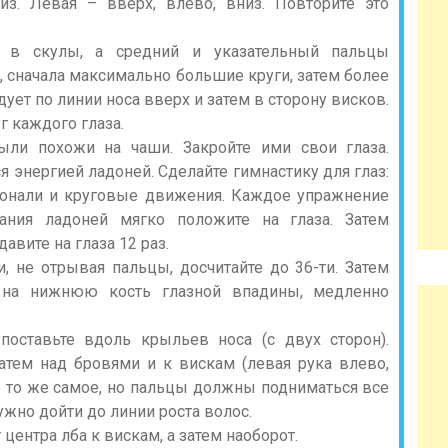
из. Левая – вверх, влево, вниз. Повторите это
 в скулы, а средний и указательный пальцы
 сначала максимально большие круги, затем более
ует по линии носа вверх и затем в сторону висков.
г каждого глаза.
были похожи на чаши. Закройте ими свои глаза.
я энергией ладоней. Сделайте гимнастику для глаз:
агонали и круговые движения. Каждое упражнение
ания ладоней мягко положите на глаза. Затем
авите на глаза 12 раз.
, не отрывая пальцы, досчитайте до 36-ти. Затем
 на нижнюю кость глазной впадины, медленно
поставьте вдоль крыльев носа (с двух сторон).
атем над бровями и к вискам (левая рука влево,
е то же самое, но пальцы должны подниматься все
жно дойти до линии роста волос.
центра лба к вискам, а затем наоборот.