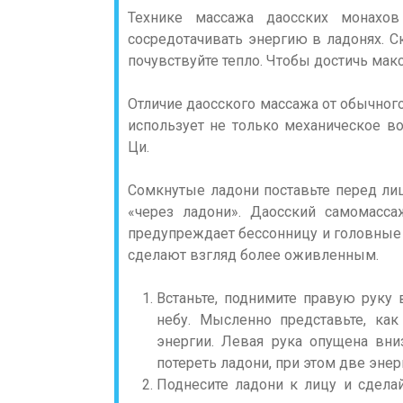
Технике массажа даосских монахов
сосредотачивать энергию в ладонях. С
почувствуйте тепло. Чтобы достичь макс
Отличие даосского массажа от обычног
использует не только механическое во
Ци.
Сомкнутые ладони поставьте перед лиц
«через ладони». Даосский самомасс
предупреждает бессонницу и головные 
сделают взгляд более оживленным.
Встаньте, поднимите правую руку
небу. Мысленно представьте, ка
энергии. Левая рука опущена вни
потереть ладони, при этом две эне
Поднесите ладони к лицу и сдела