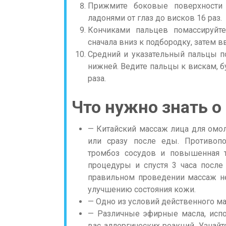
Прижмите боковые поверхности
ладонями от глаз до висков 16 раз.
Кончиками пальцев помассируйт
сначала вниз к подбородку, затем в
Средний и указательный пальцы п
нижней. Ведите пальцы к вискам, б
раза.
Что нужно знать о
— Китайский массаж лица для омо
или сразу после еды. Противоп
тромбоз сосудов и повышенная т
процедуры и спустя 3 часа после
правильном проведении массаж н
улучшению состояния кожи.
— Одно из условий действенного ма
— Различные эфирные масла, исп
вас аллергических реакций. Узнайт