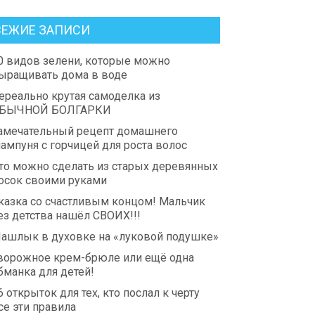
ВЕЖИЕ ЗАПИСИ
0 видов зелени, которые можно
ыращивать дома в воде
ереально крутая самоделка из
БЫЧНОЙ БОЛГАРКИ
амечательный рецепт домашнего
ампуня с горчицей для роста волос
то можно сделать из старых деревянных
осок своими руками
казка со счастливым концом! Мальчик
ез детства нашёл СВОИХ!!!
ашлык в духовке на «луковой подушке»
ворожное крем-брюле или ещё одна
бманка для детей!
6 открыток для тех, кто послал к черту
се эти правила