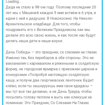
Loading…
Деда не стало в 98-ом году. Поэтому последние 20
лет мы с Машаней каждое 9 мая встаём в 6 утра, и
едем с ней к дедушке. В Новокосино. На Николо-
Архангельское кладбище. Для того, чтобы
поздравить его с Великим Праздником, как мы
делали это всю свою жизнь, и как после нас будут
делать наши дети и наши внуки.
День Победы — это праздник, со слезами на глазах.
Именно так, без переборов в обе стороны. Это не
вакханалия с карнавалом и ряжеными в солдатскую
форму, не городская ярмарка с приезжим цирком и
конкурсами «Попробуй настоящую солдатскую
кашу, и получи две георгиевских ленточки. Будет
клёво, если ты зашнуруешь ими свои адидасы —
мы тут все так делаем», и не День Траура, чтобы
посыпать голову пеплом и выть как кликуши на
поминках. Это Праздник, Со Слезами На Глазах.