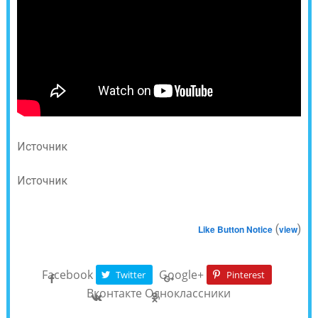
Источник
Источник
(
)
Like Button Notice
view
Facebook
Google+
Twitter
Pinterest
Вконтакте
Одноклассники