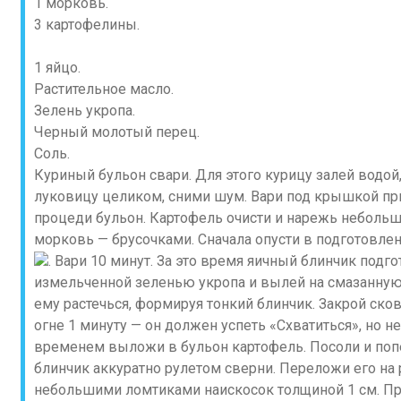
1 морковь.
3 картофелины.
1 яйцо.
Растительное масло.
Зелень укропа.
Черный молотый перец.
Соль.
Куриный бульон свари. Для этого курицу залей водой
луковицу целиком, сними шум. Вари под крышкой при
процеди бульон. Картофель очисти и нарежь неболь
морковь — брусочками. Сначала опусти в подготовл
. Вари 10 минут. За это время яичный блинчик подго
измельченной зеленью укропа и вылей на смазанную
ему растечься, формируя тонкий блинчик. Закрой ск
огне 1 минуту — он должен успеть «Схватиться», но н
временем выложи в бульон картофель. Посоли и попе
блинчик аккуратно рулетом сверни. Переложи его на
небольшими ломтиками наискосок толщиной 1 см. П