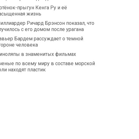
отёнок-прыгун Кенга Ру и её
асыщенная жизнь
иллиардер Ричард Брэнсон показал, что
лучилось с его домом после урагана
авьер Бардем рассуждает о темной
тороне человека
иноляпы в знаменитых фильмах
ченые по всему миру в составе морской
оли находят пластик