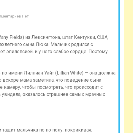
мментариев Нет
any Fields) из Лексингтона, штат Кентукки, США,
ехлетнего сына Люка. Мальчик родился с
ет эпилепсией, и у него слабое сердце. Поэтому
о имени Лиллиан Уайт (Lillian White) — она должна
о вскоре мама заметила, что поведение сына
 камеру, чтобы посмотреть, что происходит с
на увидела, оказалось страшнее самых мрачных
и тащит мальчика по по полу, покрикивая: