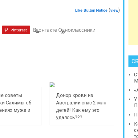
(
)
Like Button Notice
view
+
Вконтакте
Одноклассники
Pinterest
С
С
М
«
е советы
Донор крови из
У
ки Салимы об
Австралии спас 2 млн
П
ениях мужа и
детей! Как ему это
П
удалось???
К
с
т