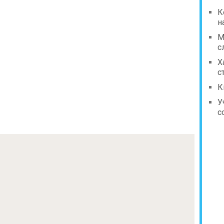
К
н
М
с
Х
с
К
У
с