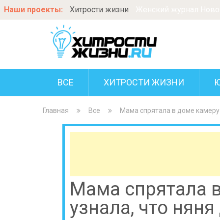
Наши проекты:
Хитрости жизни
Женский журнал Новос
ВСЕ
ХИТРОСТИ ЖИЗНИ
Главная
Все
Мама спрятала в доме камеру 
Мама спрятала в
узнала, что няня