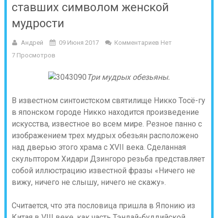
ставших символом женской
мудрости
Андрей
09 Июня 2017
Комментариев Нет
7 Просмотров
Три мудрых обезьяны.
В известном синтоистском святилище Никко Тосё-гу
в японском городе Никко находится произведение
искусства, известное во всем мире. Резное панно с
изображением трех мудрых обезьян расположено
над дверью этого храма с XVII века. Сделанная
скульптором Хидари Дзингоро резьба представляет
собой иллюстрацию известной фразы «Ничего не
вижу, ничего не слышу, ничего не скажу».
Считается, что эта пословица пришла в Японию из
Китая в VIII веке, как часть Тэндай-буддийской