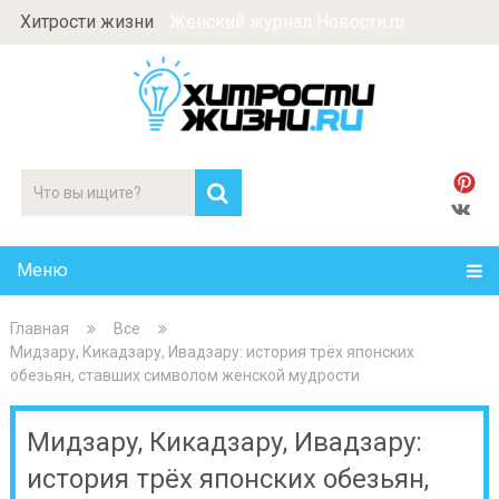
Хитрости жизни
Женский журнал Новости.ru
Меню
Главная
Все
Мидзару, Кикадзару, Ивадзару: история трёх японских
обезьян, ставших символом женской мудрости
Мидзару, Кикадзару, Ивадзару:
история трёх японских обезьян,