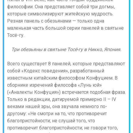
философии. Она представляет собой три догмы,
которые символизируют житейскую мудрость.
Резная панель с обезьянами — только одна
маленькая часть большой серии панелей в святыне
Тосё-гу.
Три обезьяны в святыне Тосё-гу в Никко, Япония.
Всего существует 8 панелей, которые представляют
собой «Кодекс поведения», разработанный
известным китайским философом Конфуцием. В
сборнике изречений философа «Лунь юй»
(«Аналекты Конфуция») встречается подобная фраза.
Только в редакции, датируемой примерно II – IV
веками нашей эры, она звучала немного по-
другому: «Не смотри на то, что противоречит
благопристойности; не слушай того, что
противоречит благопристойности; не говори того,