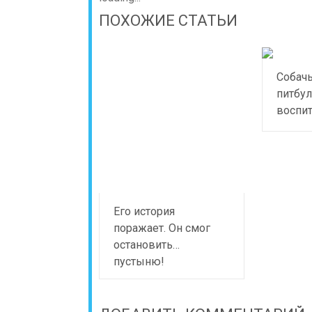
ПОХОЖИЕ СТАТЬИ
Собачь
питбу
воспит
Его история
поражает. Он смог
остановить…
пустыню!