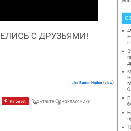
Нов
С
4
ЕЛИСЬ С ДРУЗЬЯМИ!
Н
П
Э
п
д
М
Н
(
)
Like Button Notice
view
М
С
П
+
Вконтакте
Одноклассники
Pinterest
б
Б
н
1