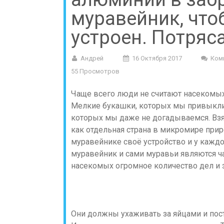
муравейник, что
устроен. Потря
Андрей
16 Октября 2017
Ком
55 Просмотров
Чаще всего люди не считают насекомых 
Мелкие букашки, которых мы привыкли 
которых мы даже не догадываемся. Взя
как отдельная страна в микромире при
муравейнике своё устройство и у каждо
муравейник и сами муравьи являются ча
насекомых огромное количество дел и з
Они должны ухаживать за яйцами и пост