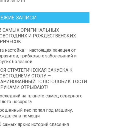
ости smi2.ru
ВЕЖИЕ ЗАПИСИ
5 САМЫХ ОРИГИНАЛЬНЫХ
ОВОГОДНИХ И РОЖДЕСТВЕНСКИХ
РИЧЕСОК
та настойка – настоящая панацея от
аразитов, грибковых заболеваний и
ругих болезней
ОЯ СТРАТЕГИЧЕСКАЯ ЗАКУСКА К
ОВОГОДНЕМУ СТОЛУ —
АРИНОВАННЫЙ ТОЛСТОЛОБИК. ГОСТИ
 РУКАМИ ОТРЫВАЮТ!
оследний на планете самец северного
елого носорога
рошенный пес попал под машину,
уждался в помощи
0 самых ярких историй спасения