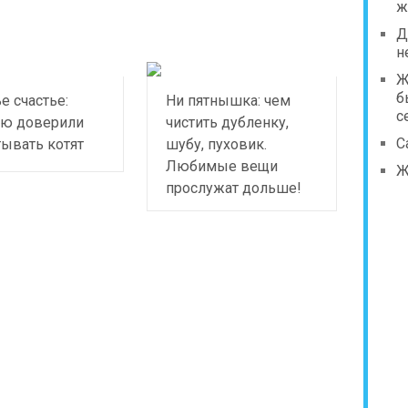
ж
Д
н
Ж
б
е счастье:
Ни пятнышка: чем
с
лю доверили
чистить дубленку,
С
ывать котят
шубу, пуховик.
Любимые вещи
Ж
прослужат дольше!