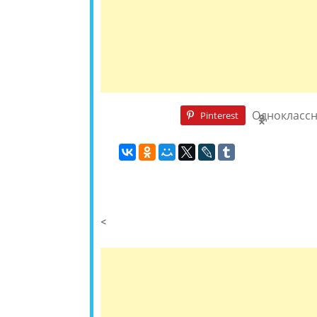
Однокласс
Pinterest
<