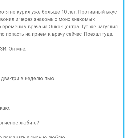
отя не курил уже больше 10 лет. Противный вкус
озвонил и через знакомых моих знакомых
 времени у врача из Онко-Центра. Тут же нагуглил
 попасть на приём к врачу сейчас. Поехал туда.
ЗИ. Он мне:
а два-три в неделю пью.
каю.
копчёное любите?
то покушать я сильно люблю.