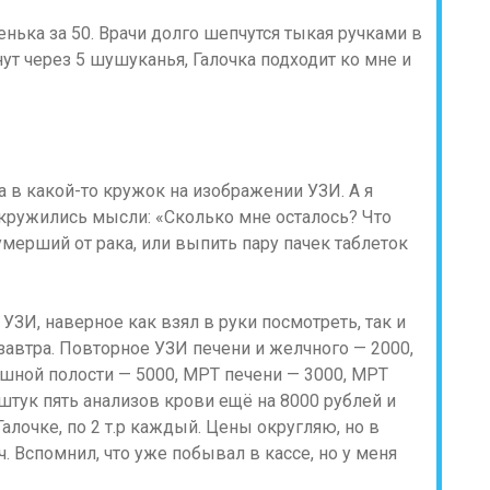
енька за 50. Врачи долго шепчутся тыкая ручками в
ут через 5 шушуканья, Галочка подходит ко мне и
а в какой-то кружок на изображении УЗИ. А я
 кружились мысли: «Сколько мне осталось? Что
 умерший от рака, или выпить пару пачек таблеток
 УЗИ, наверное как взял в руки посмотреть, так и
а завтра. Повторное УЗИ печени и желчного — 2000,
ной полости — 5000, МРТ печени — 3000, МРТ
штук пять анализов крови ещё на 8000 рублей и
Галочке, по 2 т.р каждый. Цены округляю, но в
. Вспомнил, что уже побывал в кассе, но у меня