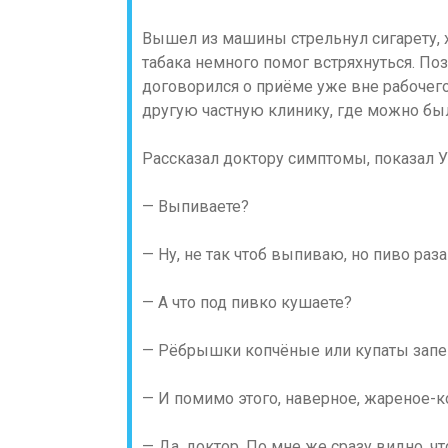
Вышел из машины стрельнул сигарету, х
табака немного помог встряхнуться. П
договорился о приёме уже вне рабочего
другую частную клинику, где можно было
Рассказал доктору симптомы, показал У
— Выпиваете?
— Ну, не так чтоб выпиваю, но пиво раз
— А что под пивко кушаете?
— Рёбрышки копчёные или купаты запе
— И помимо этого, наверное, жареное-
— Да, доктор. По мне же сразу видно, ч