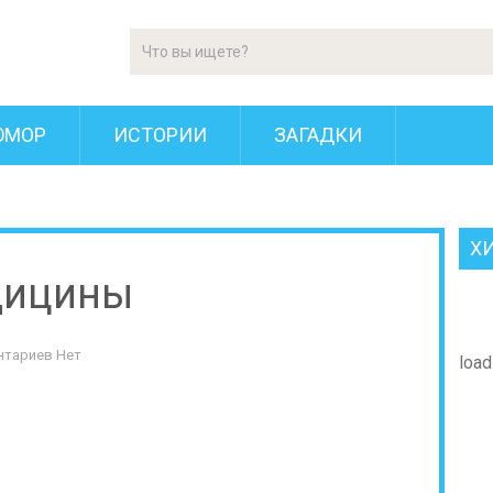
ЮМОР
ИСТОРИИ
ЗАГАДКИ
Х
дицины
нтариев Нет
loadi