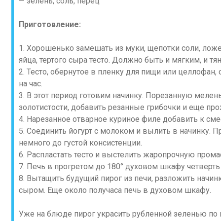
— зелень, соль, перец
Приготовление:
1. Хорошенько замешать из муки, щепотки соли, ложеч
яйца, тертого сыра тесто. Должно быть и мягким, и т
2. Тесто, обернутое в пленку для пищи или целлофан,
на час.
3. В этот период готовим начинку. Порезанную мелен
золотистости, добавить резанные грибочки и еще про
4. Нарезанное отварное куриное филе добавить к сме
5. Соединить йогурт с молоком и вылить в начинку. 
немного до густой консистенции.
6. Распластать тесто и выстелить жаропрочную пром
7. Печь в прогретом до 180° духовом шкафу четверть 
8. Вытащить будущий пирог из печи, разложить начин
сыром. Еще около получаса печь в духовом шкафу.
Уже на блюде пирог украсить рубленной зеленью по 