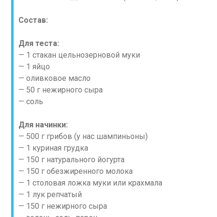
Состав:
Для теста:
— 1 стакан цельнозерновой муки
— 1 яйцо
— оливковое масло
— 50 г нежирного сыра
— соль
Для начинки:
— 500 г грибов (у нас шампиньоны)
— 1 куриная грудка
— 150 г натурального йогурта
— 150 г обезжиренного молока
— 1 столовая ложка муки или крахмала
— 1 лук репчатый
— 150 г нежирного сыра