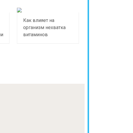
Как влияет на
организм нехватка
ии
витаминов