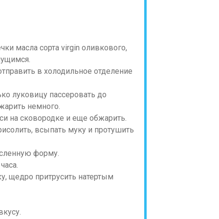
ки масла сорта virgin оливкового,
янущимся.
 отправить в холодильное отделение
ько луковицу пассеровать до
жарить немного.
си на сковородке и еще обжарить.
Присолить, всыпать муку и протушить
асленную форму.
часа.
ку, щедро притрусить натертым
вкусу.