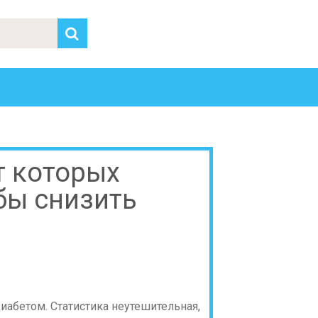
т которых
бы снизить
абетом. Статистика неутешительная,