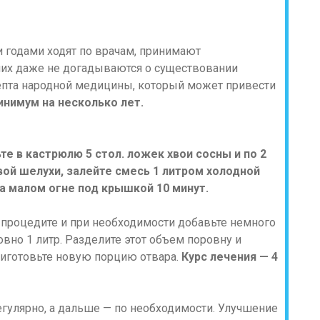
 годами ходят по врачам, принимают
них даже не догадываются о существовании
епта народной медицины, который может привести
инимум на несколько лет.
те в кастрюлю 5 стол. ложек хвои сосны и по 2
вой шелухи, залейте смесь 1 литром холодной
на малом огне под крышкой 10 минут.
м процедите и при необходимости добавьте немного
вно 1 литр. Разделите этот объем поровну и
приготовьте новую порцию отвара.
Курс лечения — 4
егулярно, а дальше — по необходимости. Улучшение