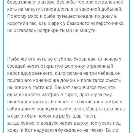
безразличного взора. Все забытое или оставленное
хоть на минуту становилось его законной добычей.
Поэтому мясо и рыба путешествовали по дому в
короткий пас, как шарик у базарного наперсточника,
не оставаясь неприкрытыми ни минуты.
Рыба же его чуть не сгубила. Украв как-то ночью у
соседей через открытую форточку отрезанный
хвост здоровенного, килограмма на три чебака, он
припер его конечно же домой, и попытался съесть
на ковре в гостиной. Банкет закончился тем, что
одна из костей, застряв в горле, проткнула ему
пищевод и трахею. Я нашел его около шести утра в
забившимся под кухонный уголок. Изо рта шла пена,
и сам он был похож на рыбу-шар. Часть
выдыхаемого воздуха через дырку поступала под
кожу, и Кот надувался буквально на глазах. Было