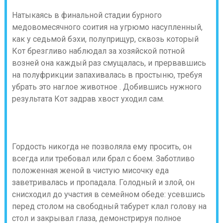
Натыкаясь в финальной стадии бурного
медовомесячного соития на угрюмо насупленный,
как у седьмой бэхи, полуприщур, сквозь который
Кот брезгливо наблюдал за хозяйской потной
возней она каждый раз смущалась, и прервавшись
на полуфрикции запахивалась в простыню, требуя
убрать это наглое животное . Добившись нужного
результата Кот задрав хвост уходил сам.
Гордость никогда не позволяла ему просить, он
всегда или требовал или брал с боем. Заботливо
положенная женой в чистую мисочку еда
заветривалась и пропадала. Голодный и злой, он
снисходил до участия в семейном обеде: усевшись
перед столом на свободный табурет клал голову на
стол и закрывал глаза, демонстрируя полное