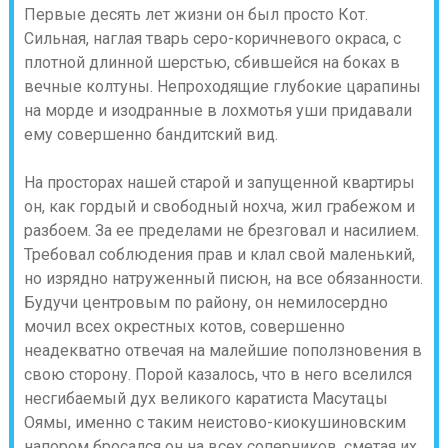
Первые десять лет жизни он был просто Кот.
Сильная, наглая тварь серо-коричневого окраса, с
плотной длинной шерстью, сбившейся на боках в
вечные колтуны. Непроходящие глубокие царапины
на морде и изодранные в лохмотья уши придавали
ему совершенно бандитский вид.
На просторах нашей старой и запущенной квартиры
он, как гордый и свободный нохча, жил грабежом и
разбоем. За ее пределами не брезговал и насилием.
Требовал соблюдения прав и клал свой маленький,
но изрядно натруженный писюн, на все обязанности.
Будучи центровым по району, он немилосердно
мочил всех окрестных котов, совершенно
неадекватно отвечая на малейшие поползновения в
свою сторону. Порой казалось, что в него вселился
несгибаемый дух великого каратиста Масутацы
Оямы, именно с таким неистово-киокушиновским
напором бросался он на всех соперников, сметая их,