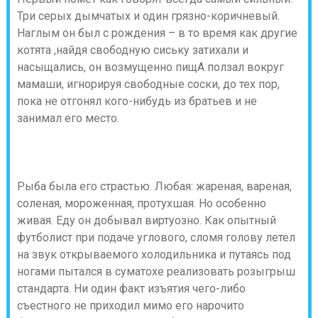
Три серых дымчатых и один грязно-коричневый.
Наглым он был с рождения – в то время как другие
котята ,найдя свободную сиську затихали и
насыщались, он возмущенно пищА ползал вокруг
мамаши, игнорируя свободные соски, до тех пор,
пока не отгонял кого-нибудь из братьев и не
занимал его место.
Рыба была его страстью. Любая: жареная, вареная,
соленая, мороженная, протухшая. Но особенно
живая. Еду он добывал виртуозно. Как опытный
футболист при подаче углового, сломя голову летел
на звук открываемого холодильника и путаясь под
ногами пытался в суматохе реализовать розыгрыш
стандарта. Ни один факт изъятия чего-либо
съестного не приходил мимо его нарочито