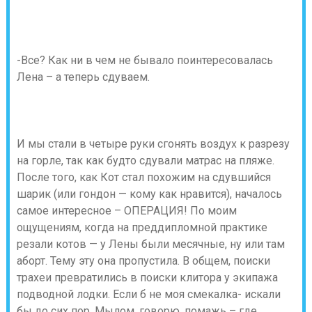
-Все? Как ни в чем не бывало поинтересовалась
Лена – а теперь сдуваем.
И мы стали в четыре руки сгонять воздух к разрезу
на горле, так как будто сдували матрас на пляже.
После того, как Кот стал похожим на сдувшийся
шарик (или гондон — кому как нравится), началось
самое интересное – ОПЕРАЦИЯ! По моим
ощущениям, когда на преддипломной практике
резали котов — у Лены были месячные, ну или там
аборт. Тему эту она пропустила. В общем, поиски
трахеи превратились в поиски клитора у экипажа
подводной лодки. Если б не моя смекалка- искали
бы до сих пор. Мылом, говорю, помажь – где