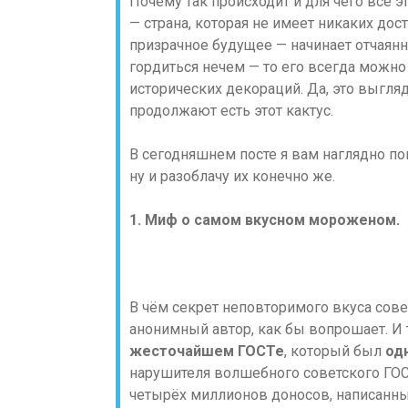
Почему так происходит и для чего всё э
— страна, которая не имеет никаких дос
призрачное будущее — начинает отчаянн
гордиться нечем — то его всегда можно
исторических декораций. Да, это выгл
продолжают есть этот кактус.
В сегодняшнем посте я вам наглядно 
ну и разоблачу их конечно же.
1. Миф о самом вкусном мороженом.
В чём секрет неповторимого вкуса сов
анонимный автор, как бы вопрошает. И т
жесточайшем ГОСТе
, который был
од
нарушителя волшебного советского ГОСТ
четырёх миллионов доносов, написанны