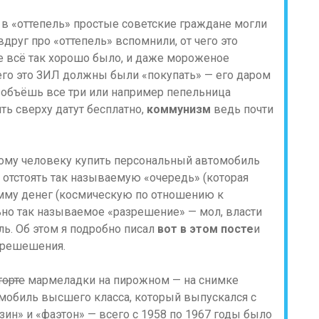
 в «оттепель» простые советские граждане могли
 вдруг про «оттепель» вспомнили, от чего это
не всё так хорошо было, и даже мороженое
го это ЗИЛ должны были «покупать» — его даром
азобъёшь все три или например пепельница
ть сверху датут бесплатно,
коммунизм
ведь почти
кому человеку купить персональный автомобиль
отстоять так называемую «очередь» (которая
сумму денег (космическую по отношению к
льно так называемое «разрешение» — мол, власти
ль. Об этом я подробно писал
вот в этом посте
и
зрешешения.
торте
мармеладки на пирожном — на снимке
омобиль высшего класса, который выпускался с
ин» и «фаэтон» — всего с 1958 по 1967 годы было