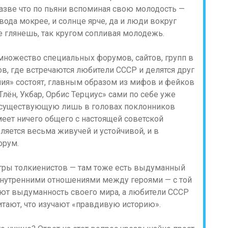
азве что по пьяни вспоминая свою молодость —
 вода мокрее, и солнце ярче, да и люди вокруг
не глянешь, так кругом сопливая молодежь.
множество специальных форумов, сайтов, групп в
ов, где встречаются любители СССР и делятся друг
ия» состоят, главным образом из мифов и фейков
Тлён, Укбар, Орбис Терциус» сами по себе уже
, существующую лишь в головах поклонников
еет ничего общего с настоящей советской
ляется весьма живучей и устойчивой, и в
орум.
гры толкиенистов — там тоже есть выдуманный
внутренними отношениями между героями — с той
ают выдуманность своего мира, а любители СССР
итают, что изучают «правдивую историю».