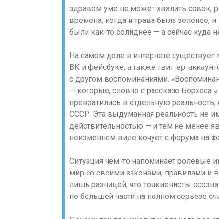
здравом уме не может хвалить совок, р
времена, когда и трава была зеленее, и
были как-то солиднее — а сейчас куда 
На самом деле в интернете существует 
ВК и фейсбуке, а также твиттер-аккаунт
с другом воспоминаниями. «Воспоминан
— которые, словно с рассказе Борхеса «
превратились в отдельную реальность
СССР. Эта выдуманная реальность не им
действительностью — и тем не менее яв
неизменном виде кочует с форума на ф
Ситуация чем-то напоминает ролевые и
мир со своими законами, правилами и 
лишь разницей, что толкиенисты осозн
по большей части на полном серьезе сч