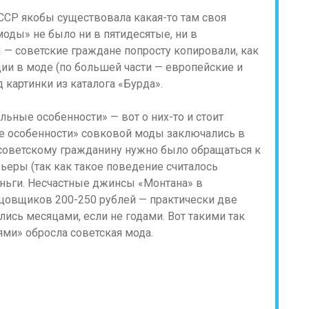
ССР якобы существовала какая-то там своя
моды» не было ни в пятидесятые, ни в
 — советские граждане попросту копировали, как
и в моде (по большей части — европейские и
картинки из каталога «Бурда».
ьные особенности» — вот о них-то и стоит
е особенности» совковой моды заключались в
, советскому гражданину нужно было обращаться к
рьеры (так как такое поведение считалось
ньги. Несчастные джинсы «Монтана» в
цовщиков 200-250 рублей — практически две
лись месяцами, если не годами. Вот такими так
ми» обросла советская мода.