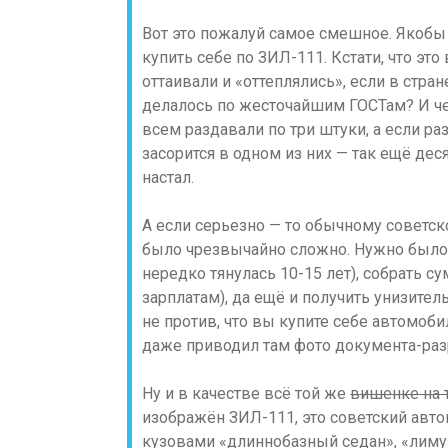
Вот это пожалуй самое смешное. Якобы
купить себе по ЗИЛ-111. Кстати, что это
оттаивали и «оттеплялись», если в стра
делалось по жесточайшим ГОСТам? И че
всем раздавали по три штуки, а если р
засорится в одном из них — так ещё деся
настал.
А если серьезно — то обычному советс
было чрезвычайно сложно. Нужно было 
нередко тянулась 10-15 лет), собрать 
зарплатам), да ещё и получить унизите
не против, что вы купите себе автомоби
даже приводил там фото документа-ра
Ну и в качестве всё той же
вишенке на 
изображён ЗИЛ-111, это советский авт
кузовами «длиннобазный седан», «лимуз