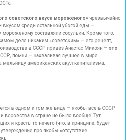
ОСТа.
ого советского вкуса мороженого»
чрезвычайно
м вкусом среди остальной убогой еды —
мороженому составляли сосульки. Кроме того,
самом деле никаким «советским» — его рецепт,
роизводства в СССР привёз Анастас Микоян —
это
т СССР, помни — нахваливая лучшее в мире
а мельницу американских акул капитализма.
ется в одном и том же виде — якобы все в СССР
 воровства в стране не было вообще. Тут,
щих и красть-то нечего (что, в принципе, будет
о утверждение про якобы «отсутствие
жь.