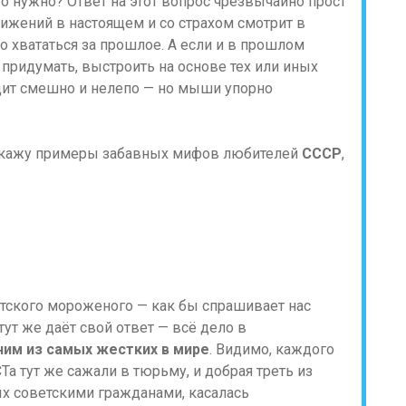
то нужно? Ответ на этот вопрос чрезвычайно прост
тижений в настоящем и со страхом смотрит в
о хвататься за прошлое. А если и в прошлом
 придумать, выстроить на основе тех или иных
ядит смешно и нелепо — но мыши упорно
покажу примеры забавных мифов любителей
СССР
,
етского мороженого — как бы спрашивает нас
ут же даёт свой ответ — всё дело в
ним из самых жестких в мире
.
Видимо, каждого
а тут же сажали в тюрьму, и добрая треть из
х советскими гражданами, касалась