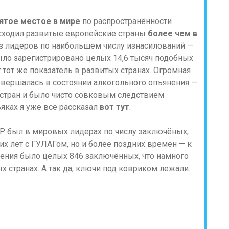
ятое местое в мире
по распространённости
осходил развитые европейские страны
более чем в
из лидеров по наибольшем числу изнасилований —
ыло зарегистрировано целых 14,6 тысяч подобных
тот же показатель в развитых странах. Огромная
овершалась в состоянии алкогольного опъянения —
 стран и было чисто совковым следствием
ьяках я уже всё рассказал
вот тут
.
СР был в мировых лидерах по числу заключёных,
их лет с ГУЛАГом, но и более поздних времён — к
еления было целых 846 заключённых, что намного
х странах. А так да, ключи под ковриком лежали.