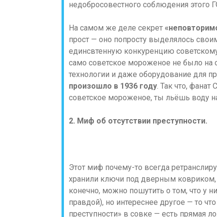
недобросовестного соблюдения этого Г
На самом же деле секрет
«неповторим
прост — оно попросту выделялось свои
единсвтенную конкуренцию советскому 
само советское мороженое не было на 
технологии и даже оборудование для п
произошло в 1936 году
. Так что, фана
советское мороженое, ты льёшь воду н
2. Миф об отсутствии преступности.
Этот миф почему-то всегда ретранслиру
хранили ключи под дверным ковриком, и
конечно, можно пошутить о том, что у ни
правдой), но интереснее другое — то чт
преступности» в совке — есть прямая ло