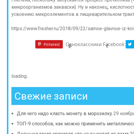
микроорганизмов закваски). Ну и наконец, кислотнос
усвоению микроэлементов в пищеварительном трак
https://www.fresher.ru/2018/09/22/samoe-glavnoe-iz-kni
Одноклассники
Facebook
Pinterest
loading...
Свежие записи
Для чего надо класть монету в морозилку
29 ноябр
ТОП-9 способов, как можно применить металличес
Девушка такая красивая, что не выходит из дома
2