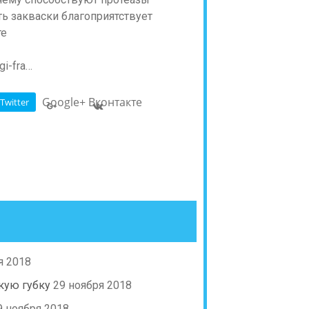
ть закваски благоприятствует
те
gi-fra…
Google+
Вконтакте
Twitter
я 2018
кую губку
29 ноября 2018
9 ноября 2018