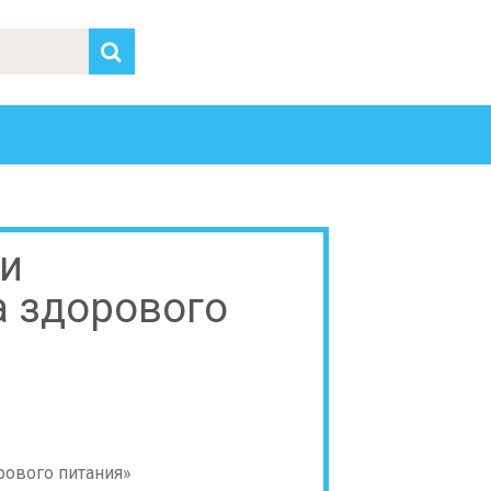
ги
а здорового