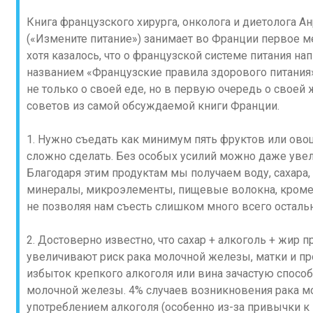
Книга французского хирурга, онколога и диетолога Ан
(«Измените питание») занимает во Франции первое ме
хотя казалось, что о французской системе питания нап
названием «Французские правила здорового питания»
не только о своей еде, но в первую очередь о своей
советов из самой обсуждаемой книги Франции.
1. Нужно съедать как минимум пять фруктов или овоще
сложно сделать. Без особых усилий можно даже увелич
Благодаря этим продуктам мы получаем воду, сахара, 
минералы, микроэлементы, пищевые волокна, кроме 
не позволяя нам съесть слишком много всего остальн
2. Достоверно известно, что сахар + алкоголь + жир
увеличивают риск рака молочной железы, матки и прос
избыток крепкого алкоголя или вина зачастую спосо
молочной железы. 4% случаев возникновения рака м
употреблением алкоголя (особенно из-за привычки к 