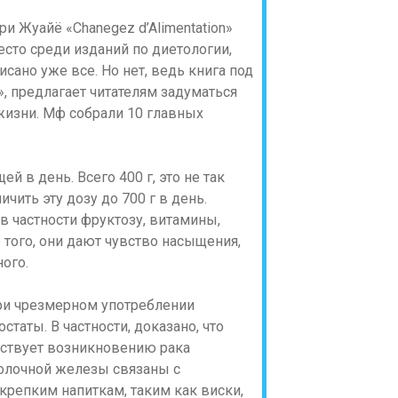
ри Жуайё «Сhanegez d’Alimentation»
сто среди изданий по диетологии,
исано уже все. Но нет, ведь книга под
, предлагает читателям задуматься
 жизни. Мф собрали 10 главных
й в день. Всего 400 г, это не так
ить эту дозу до 700 г в день.
в частности фруктозу, витамины,
того, они дают чувство насыщения,
ого.
 при чрезмерном употреблении
таты. В частности, доказано, что
бствует возникновению рака
олочной железы связаны с
крепким напиткам, таким как виски,