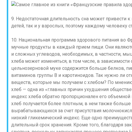
9. Недостаточная длительность сна может привести к
детей, так и у взрослых, поэтому каждому человеку с
10. Национальная программа здорового питания во Ф
мучные продукты в каждый прием пищи. Они являютс
и сложных углеводов, необходимых, в частности, мы
хлеба может изменяться, в том числе, в зависимости 
цельнозерновой муке содержится больше белков, пи
витаминов группы В и каротиноидов. Так нужно ли от
веществ, которые мы получаем с хлебом? По мнению
хлеб — одна из «главных причин ухудшения обществе
индекс хлеба обратно пропорционален его объемной 
хлеб получается более плотным, в нем также больше 
вырабатывающихся за счет присутствия молочнокислы
низкий гликемический индекс. Еще одно преимуществ
длительный срок хранения. Кроме того, благодаря за
глютена, поскольку запускается процесс протеолиза 