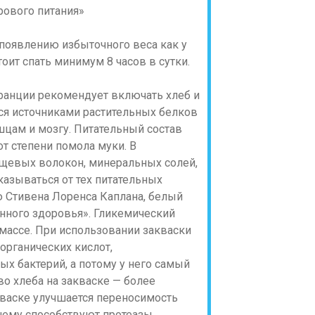
 появлению избыточного веса как у
тоит спать минимум 8 часов в сутки.
ранции рекомендует включать хлеб и
я источниками растительных белков
шцам и мозгу. Питательный состав
от степени помола муки. В
щевых волокон, минеральных солей,
казываться от тех питательных
 Стивена Лоренса Каплана, белый
нного здоровья». Гликемический
массе. При использовании закваски
органических кислот,
х бактерий, а потому у него самый
о хлеба на закваске — более
кваске улучшается переносимость
(чему способствуют протеазы