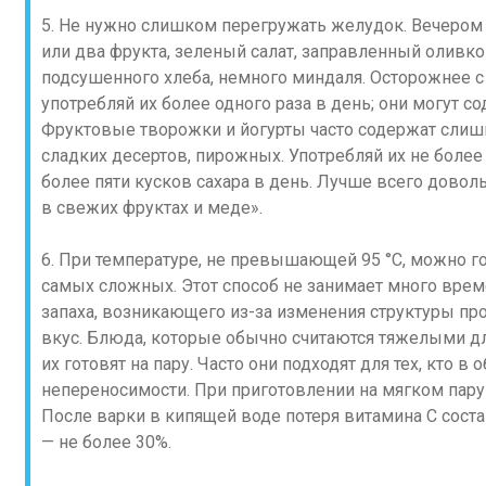
5. Не нужно слишком перегружать желудок. Вечером 
или два фрукта, зеленый салат, заправленный оливк
подсушенного хлеба, немного миндаля. Осторожнее с
употребляй их более одного раза в день; они могут 
Фруктовые творожки и йогурты часто содержат слишк
сладких десертов, пирожных. Употребляй их не более 
более пяти кусков сахара в день. Лучше всего дово
в свежих фруктах и меде».
6. При температуре, не превышающей 95 °C, можно г
самых сложных. Этот способ не занимает много врем
запаха, возникающего из-за изменения структуры про
вкус. Блюда, которые обычно считаются тяжелыми дл
их готовят на пару. Часто они подходят для тех, кто в
непереносимости. При приготовлении на мягком пар
После варки в кипящей воде потеря витамина С соста
— не более 30%.