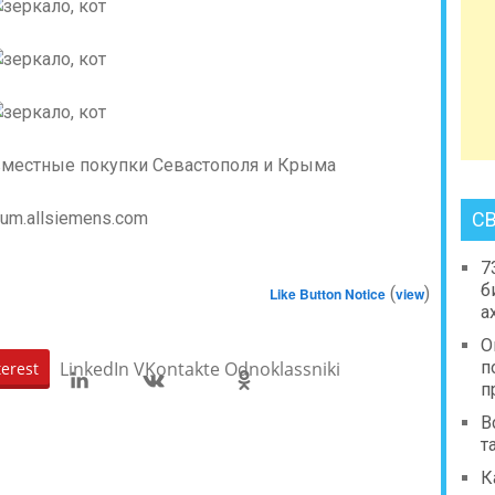
С
7
б
(
)
Like Button Notice
view
а
О
LinkedIn
VKontakte
Odnoklassniki
п
terest
п
В
т
К