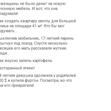
 женщины не было денег на новую
ухонную мебель. И вот, что она
ридумала!
ак создать квартиру мечты для большой
емьи на площади 41 м². Кто бы мог
одумать…
ыключив мобильник, 17-летний парень
рыгнул под поезд. Спустя несколько
есяцев его мать рассказала жуткие
ещи…
ак вкусно запечь картофель
есторанный этикет
4-летняя девушка одолжила у родителей
00 $ и купила фургон. Посмотри, во что
на его превратила!