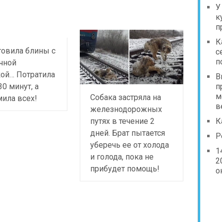
У
к
п
К
товила блины с
с
п
чной
ой… Потратила
В
30 минут, а
п
м
Собака застряла на
ила всех!
в
железнодорожных
путях в течение 2
К
дней. Брат пытается
Р
уберечь ее от холода
1
и голода, пока не
2
прибудет помощь!
о