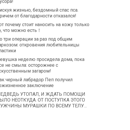
усора!
искуя жизнью, бездомный спас пса.
ричем от благодарности отказался!
от почему стоит наносить на кожу только
о, что можно есть！
о три операции за раз под общим
аркозом: откровения любительницы
ластики
евушка неделю просидела дома, пока
се не смыла: осторожнее с
скусственным загаром!
ак черный лабрадор Пеп получил
ожизненное заключение
ЕДВЕДЬ УТОПАЛ, И ЖДАТЬ ПОМОЩИ
ЫЛО НЕОТКУДА. ОТ ПОСТУПКА ЭТОГО
УЖЧИНЫ МУРАШКИ ПО ВСЕМУ ТЕЛУ…