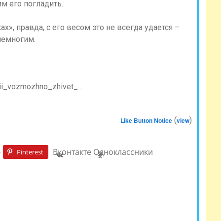
 его погладить.
х», правда, с его весом это не всегда удается –
немногим.
dii_vozmozhno_zhivet_…
(
)
Like Button Notice
view
+
Вконтакте
Одноклассники
Pinterest