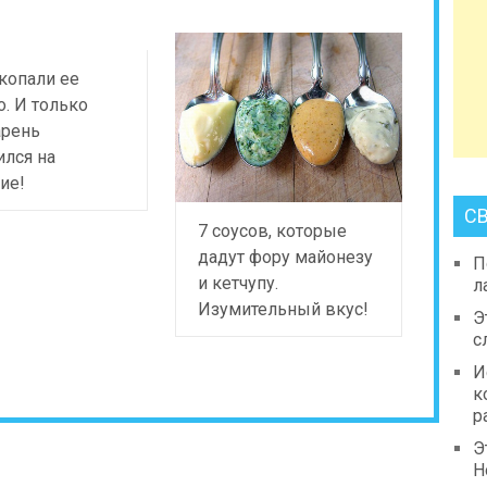
копали ее
. И только
арень
лся на
ие!
С
7 соусов, которые
дадут фору майонезу
П
и кетчупу.
л
Изумительный вкус!
Э
с
И
к
р
Э
Н