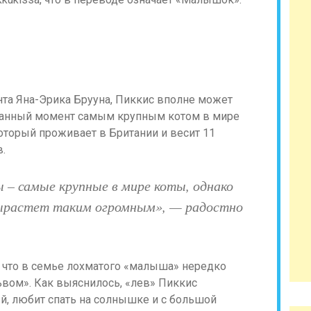
та Яна-Эрика Брууна, Пиккис вполне может
 данный момент самым крупным котом в мире
оторый проживает в Британии и весит 11
.
ы – самые крупные в мире коты, однако
вырастет таким огромным», — радостно
, что в семье лохматого «малыша» нередко
ом». Как выяснилось, «лев» Пиккис
й, любит спать на солнышке и с большой