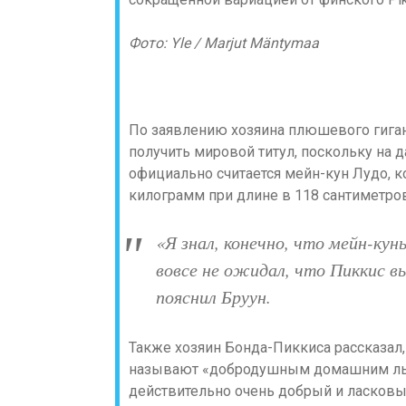
Фото: Yle / Marjut Mäntymaa
По заявлению хозяина плюшевого гиган
получить мировой титул, поскольку на
официально считается мейн-кун Лудо, к
килограмм при длине в 118 сантиметров
«Я знал, конечно, что мейн-кун
вовсе не ожидал, что Пиккис 
пояснил Бруун.
Также хозяин Бонда-Пиккиса рассказал
называют «добродушным домашним льв
действительно очень добрый и ласковы