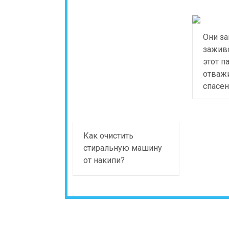
Они за
заживо
этот п
отважи
спасен
Как очистить
стиральную машину
от накипи?