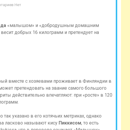
тариев Нет
нда
«малышом» и «добродушным домашним
н весит добрых 16 килограмм и претендует на
рый вместе с хозяевами проживает в Финляндии в
, может претендовать на звание самого большого
ариты действительно впечатляют: при «росте» в 120
лограмм.
 так указано в его котячьих метриках, однако
ева ласково называют кису
Пиккисом
, то есть
kukissa, что в переводе означает «Малышок».