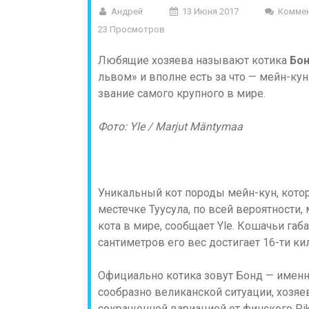
Андрей
13 Июня 2017
Коммен
23 Просмотров
Любящие хозяева называют котика
Бо
львом» и вполне есть за что — мейн-ку
звание самого крупного в мире.
Фото: Yle / Marjut Mäntymaa
Уникальный кот породы мейн-кун, кото
местечке Туусула, по всей вероятности
кота в мире, сообщает Yle. Кошачьи габ
сантиметров его вес достигает 16-ти ки
Официально котика зовут Бонд — именно
сообразно великанской ситуации, хозя
сокращенной вариацией от финского Pik