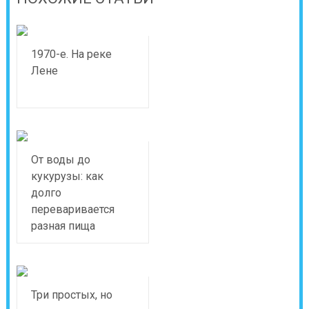
1970-е. На реке
Лене
От воды до
кукурузы: как
долго
переваривается
разная пища
Три простых, но