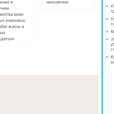
внее и
непонятное
П
ичнее
т
инства моих
О
ых знакомых.
г
бит жизнь и
М
 ею
ждаться
Э
у
г
К
к