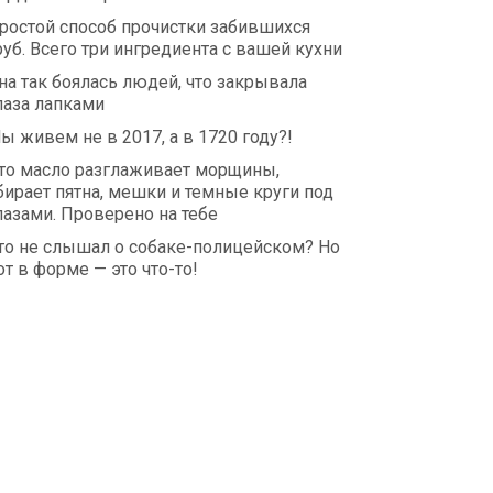
ростой способ прочистки забившихся
руб. Всего три ингредиента с вашей кухни
на так боялась людей, что закрывала
лаза лапками
ы живем не в 2017, а в 1720 году?!
то масло разглаживает морщины,
бирает пятна, мешки и темные круги под
лазами. Проверено на тебе
то не слышал о собаке-полицейском? Но
от в форме — это что-то!