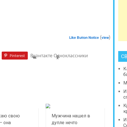
(
)
Like Button Notice
view
+
Вконтакте
Одноклассники
Pinterest
С
К
б
М
И
с
К
к
жаю свою
Мужчина нашел в
И
— она
дупле нечто
С