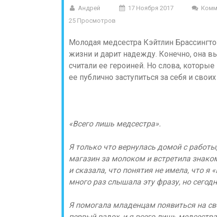
Андрей
17 Ноября 2017
Комм
25 Просмотров
Молодая медсестра Кэйтлин Брассингто
жизни и дарит надежду. Конечно, она в
считали ее героиней. Но слова, которые
ее публично заступиться за себя и своих
«Всего лишь медсестра».
Я только что вернулась домой с работы,
магазин за молоком и встретила знако
и сказала, что понятия не имела, что я 
много раз слышала эту фразу, но сегод
Я помогала младенцам появиться на св
первый вздох, и я всего лишь медсестра