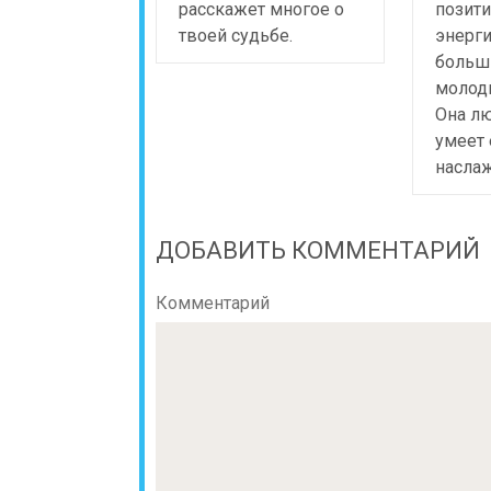
расскажет многое о
позити
твоей судьбе.
энерг
больш
молод
Она лю
умеет
насла
ДОБАВИТЬ КОММЕНТАРИЙ
Комментарий