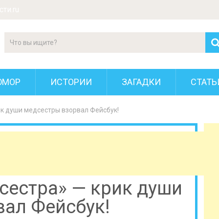
ти.ru
ЮМОР
ИСТОРИИ
ЗАГАДКИ
СТАТЬ
ик души медсестры взорвал Фейсбук!
сестра» — крик души
вал Фейсбук!