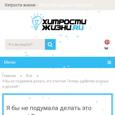
Хитрости жизни
Женский журнал Новости.ru
*
*
*
*
*
*
*
*
*
*
*
*
*
*
*
*
*
*
*
*
Меню
*
*
*
*
*
Главная
Все
Я бы не подумала делать это утюгом! Теперь удивляю родных
*
и друзей!
*
*
*
*
*
*
*
*
*
Я бы не подумала делать это
*
*
*