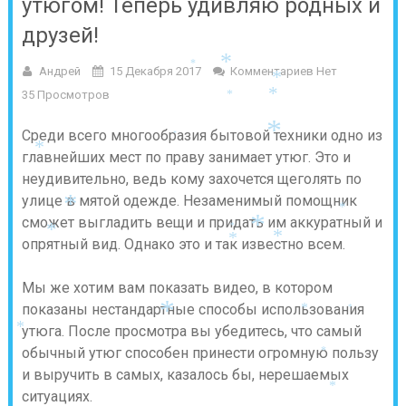
утюгом! Теперь удивляю родных и
друзей!
*
*
Андрей
15 Декабря 2017
Комментариев Нет
*
35 Просмотров
*
*
Среди всего многообразия бытовой техники одно из
*
*
*
главнейших мест по праву занимает утюг. Это и
неудивительно, ведь кому захочется щеголять по
улице в мятой одежде. Незаменимый помощник
*
*
сможет выгладить вещи и придать им аккуратный и
*
*
*
*
опрятный вид. Однако это и так известно всем.
*
Мы же хотим вам показать видео, в котором
показаны нестандартные способы использования
*
*
*
утюга. После просмотра вы убедитесь, что самый
*
обычный утюг способен принести огромную пользу
*
и выручить в самых, казалось бы, нерешаемых
*
ситуациях.