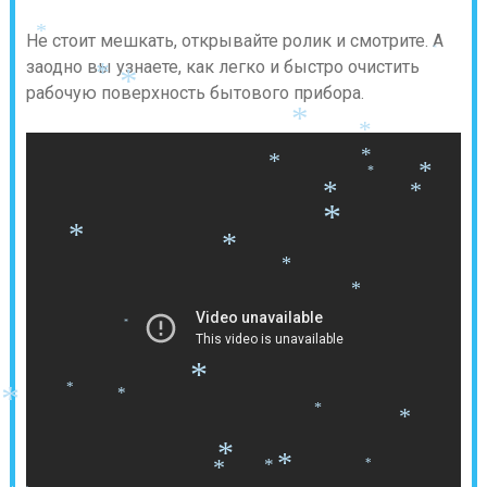
*
Не стоит мешкать, открывайте ролик и смотрите. А
*
заодно вы узнаете, как легко и быстро очистить
*
*
рабочую поверхность бытового прибора.
*
*
*
*
*
*
*
*
*
*
*
*
*
*
*
*
*
*
*
*
*
*
*
*
*