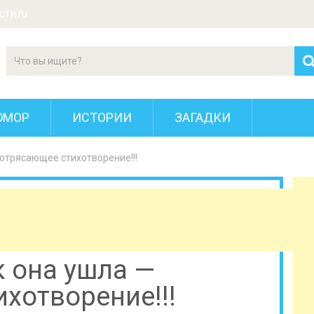
ти.ru
ЮМОР
ИСТОРИИ
ЗАГАДКИ
потрясающее стихотворение!!!
к она ушла —
хотворение!!!