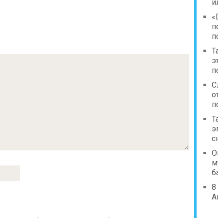
и
«
п
п
Т
э
п
С
о
п
Т
э
с
О
м
б
8
А