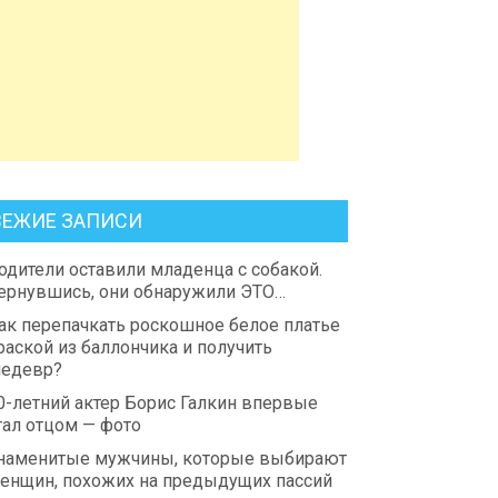
ВЕЖИЕ ЗАПИСИ
одители оставили младенца с собакой.
ернувшись, они обнаружили ЭТО…
ак перепачкать роскошное белое платье
раской из баллончика и получить
едевр?
0-летний актер Борис Галкин впервые
тал отцом — фото
наменитые мужчины, которые выбирают
енщин, похожих на предыдущих пассий