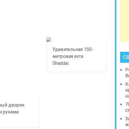
Удивительная 150-
метровая яхта
С
Shaddai.
Р
В
К
к
ш
7
ый дворик
с
и руками
З
ж