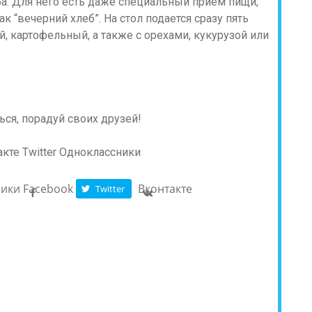
а. Для него есть даже специальный прием пищи,
к “вечерний хлеб”. На стол подается сразу пять
, картофельный, а также с орехами, кукурузой или
ся, порадуй своих друзей!
акте
Twitter
Одноклассники
ники
Facebook
Вконтакте
Twitter