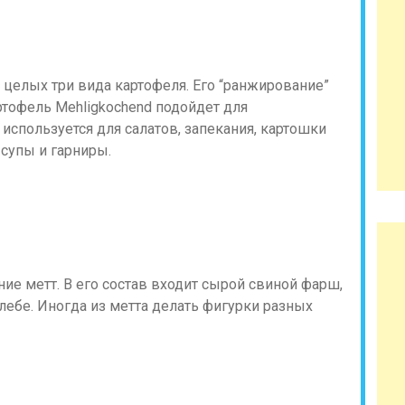
 целых три вида картофеля. Его “ранжирование”
артофель Mehligkochend подойдет для
 используется для салатов, запекания, картошки
т супы и гарниры.
ие метт. В его состав входит сырой свиной фарш,
хлебе. Иногда из метта делать фигурки разных