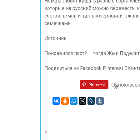
Немцы любят кушать разные сорта хлеб
которые на русский можно перевести, ка
сортов: темный, цельнозерновой, ржаной
семечками.
Источник
Понравился пост? — тогда Жми Поделить
Поделиться на Facebook
Pinterest
ВКонт
Однокласс
Pinterest
<