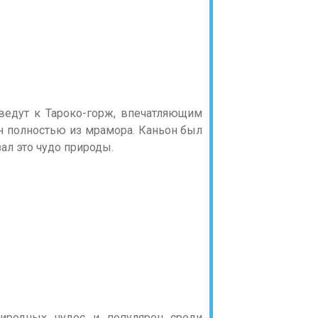
ведут к Тароко-горж, впечатляющим
н полностью из мрамора. Каньон был
ал это чудо природы.
иродных чудес и популярен среди