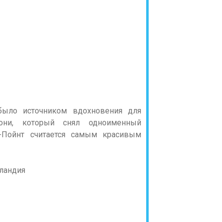
ыло источником вдохновения для
иони, который снял одноименный
и-Пойнт считается самым красивым
еландия