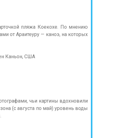
арточкой пляжа Коекохе. По мнению
ми от Араитеуру — каноэ, на которых
ен Каньон, США
отографами, чьи картины вдохновили
езона (с августа по май) уровень воды
.