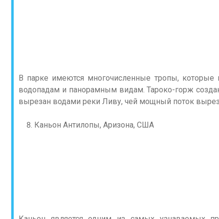
В парке имеются многочисленные тропы, которые 
водопадам и панорамным видам. Тароко-горж созда
вырезан водами реки Ливу, чей мощный поток вырез
Каньон Антилопы, Аризона, США
Каньон является одним из самых узнаваемых пр