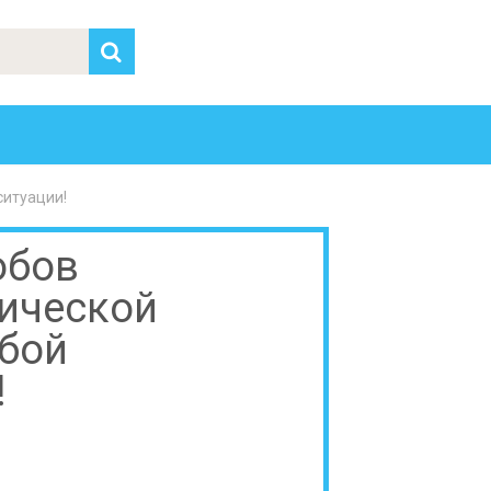
ситуации!
обов
нической
юбой
!