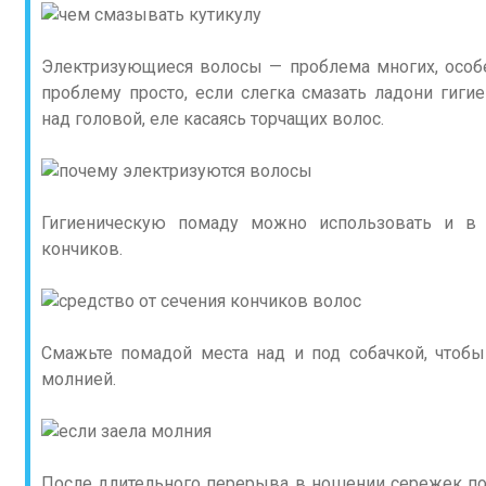
Электризующиеся волосы — проблема многих, особе
проблему просто, если слегка смазать ладони гиги
над головой, еле касаясь торчащих волос.
Гигиеническую помаду можно использовать и в 
кончиков.
Смажьте помадой места над и под собачкой, чтоб
молнией.
После длительного перерыва в ношении сережек по