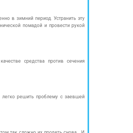
нно в зимний период. Устранить эту
енической помадой и провести рукой
качестве средства против сечения
ы легко решить проблему с заевшей
том так сложно их продеть снова… И