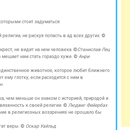
которыми стоит задуматься:
религии, не рискуя попасть в ад всех других. ©
 крест, не видит на нем человека. ©
Станислав Лец
а мешает нам стать гораздо хуже. ©
Анри
единственное животное, которое любит ближнего
ет ему глотку, если расходится с ним в
н
а, чем меньше он знаком с историей, природой и
вязанность к своей религии. ©
Людвиг Фейербах
личие в религиозных воззрениях не орошало бы
гат веры. ©
Оскар Уайльд