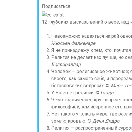
Подписаться
12 глубоких высказываний о вере, над 
Невозможно надеяться на рай одной 
Жюльен Фалкенаре
Я не принадлежу к тем, кто, почитая
Религия не делает нас лучше, но он
Бодрираллар
Человек — религиозное животное; 
своего, как самого себя, и перереза
богословских вопросах. ©
Марк Тве
У Бога нет религии. ©
Ганди
Чем ограниченнее кругозор человек
философией, тем искреннее его при
Нет такого уголка в мире, где раз
землю кровью. ©
Дени Дидро
Религия — распространенный сурро