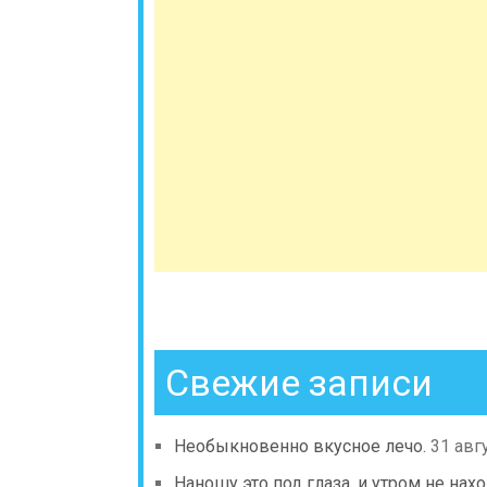
Свежие записи
Необыкновенно вкусное лечо.
31 авг
Наношу это под глаза, и утром не н