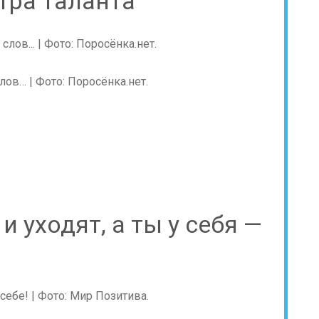
стра таланта
лов… | Фото: Поросёнка.нет.
и уходят, а ты у себя —