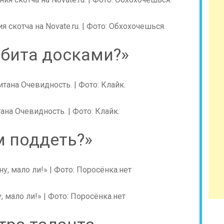
скотча на Novate.ru. | Фото: Обхохочешься.
забита досками?»
ана Очевидность. | Фото: Клайк.
м поддеть?»
, мало ли!» | Фото: Поросёнка.нет