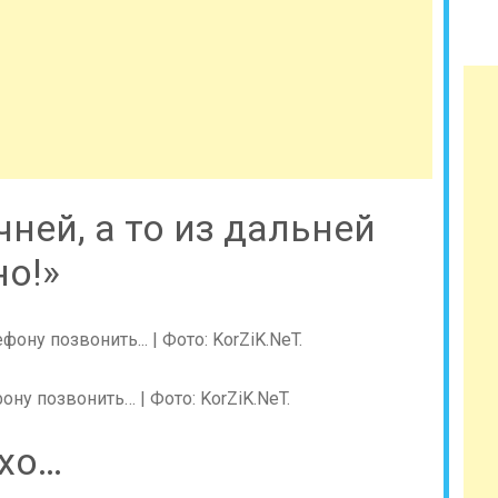
чней, а то из дальней
о!»
ну позвонить… | Фото: KorZiK.NeT.
ухо…