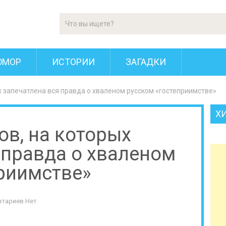
ЮМОР
ИСТОРИИ
ЗАГАДКИ
х запечатлена вся правда о хваленом русском «гостеприимстве»
Х
ов, на которых
 правда о хваленом
риимстве»
тариев Нет